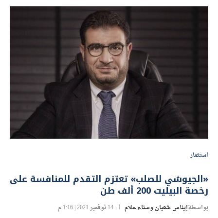
استثمار
«الجيوشي للصلب» تعتزم التقدم للمنافسة على
رخصة البيليت 200 ألف طن
بواسطة
إيناس شعبان وسناء علام
14 نوفمبر 2021 | 1:16 م