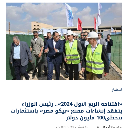
استثمار
«افتتاحه الربع الاول 2024».. رئيس الوزراء
يتفقد إنشاءات مصنع «بيكو مصر» باستثمارات
تتخطى100 مليون دولار
بواسطة
أموال الغد
18 نوفمبر 2023 | 2:07 م