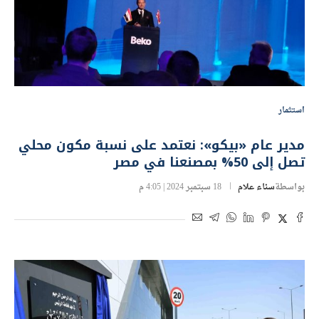
استثمار
مدير عام «بيكو»: نعتمد على نسبة مكون محلي
تصل إلى 50% بمصنعنا في مصر
بواسطة
سناء علام
18 سبتمبر 2024 | 4:05 م