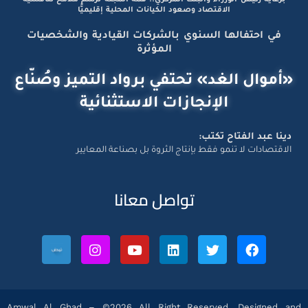
برعاية رئيس الوزراء والبنك المركزي.. قمة المجلة ترسم ملامح تنافسية
الاقتصاد وصعود الكيانات المحلية إقليميًّا
في احتفالها السنوي بالشركات القيادية والشخصيات
المؤثرة
«أموال الغد» تحتفي برواد التميز وصُنّاع
الإنجازات الاستثنائية
دينا عبد الفتاح تكتب:
الاقتصادات لا تنمو فقط بإنتاج الثروة بل بصناعة المعايير
تواصل معانا
Amwal Al Ghad – ©2026 All Right Reserved. Designed and