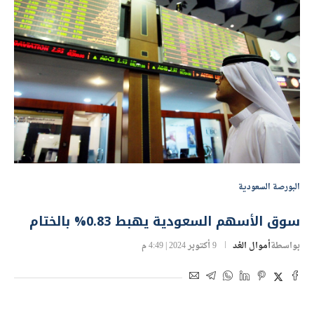
البورصة السعودية
سوق الأسهم السعودية يهبط 0.83% بالختام
بواسطة
أموال الغد
9 أكتوبر 2024 | 4:49 م