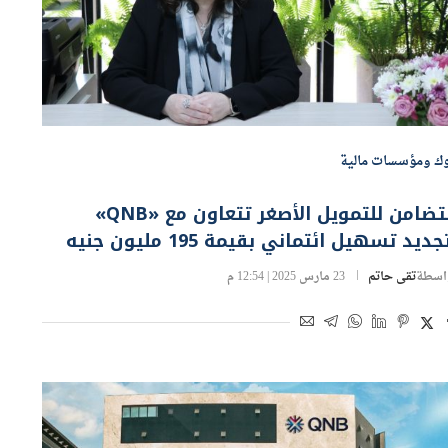
وك ومؤسسات مالية
التضامن للتمويل الأصغر تتعاون مع «QNB»
جديد تسهيل ائتماني بقيمة 195 مليون جنيه
اسطة
تقى حاتم
23 مارس 2025 | 12:54 م