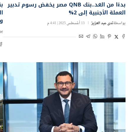
بدءًا من الغد..بنك QNB مصر يخفض رسوم تدبير
العملة الأجنبية إلى 2%
ا
و
بواسطة
ندى عبد العزيز
13 أغسطس 2025 | 4:41 م
بو