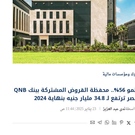
وك ومؤسسات مالية
بنمو 56%.. محفظة القروض المشتركة ببنك QNB
ترتفع لـ 34.8 مليار جنيه بنهاية 2024
اسطة
ندى عبد العزيز
23 يناير 2025 | 11:44 ص