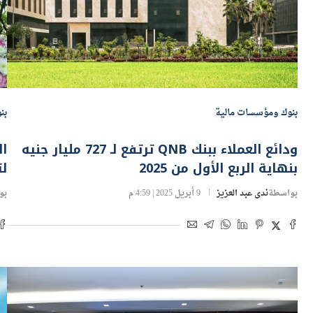
بنوك ومؤسسات مالية
بن
ودائع العملاء ببنك QNB ترتفع لـ 727 مليار جنيه
بنهاية الربع الأول من 2025
لت
بواسطة
ندى عبد العزيز
9 أبريل 2025 | 4:59 م
بو