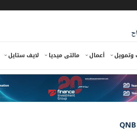
اح
 وتمويل
أعمال
مالتى ميديا
لايف ستايل