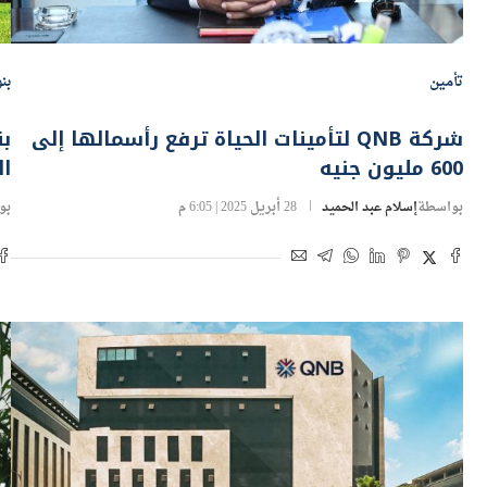
تأمين
بن
شركة QNB لتأمينات الحياة ترفع رأسمالها إلى
600 مليون جنيه
ال
بواسطة
إسلام عبد الحميد
28 أبريل 2025 | 6:05 م
بو