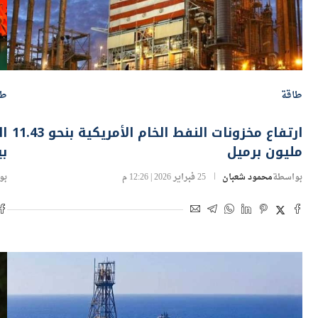
طاقة
طا
ارتفاع مخزونات النفط الخام الأمريكية بنحو 11.43
مليون برميل
بي
بواسطة
محمود شعبان
25 فبراير 2026 | 12:26 م
بو