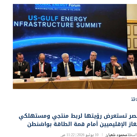
قة
صر تستعرض رؤيتها لربط منتجي ومستهلكي
غاز الإقليميين أمام قمة الطاقة بواشنطن