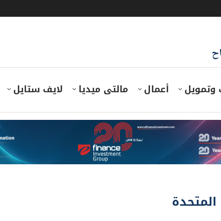
اح
 وتمويل
أعمال
مالتى ميديا
لايف ستايل
 المتحدة