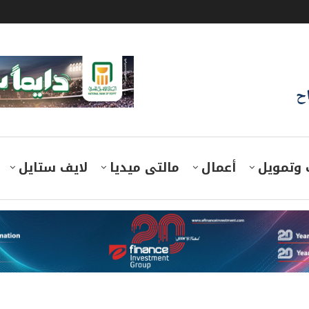
اح
 وتمويل
أعمال
مالتى ميديا
لايف ستايل
أمينات الاجتماعية