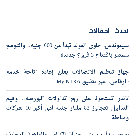
أحدث المقالات
سيموندس: حلوى المولد تبدأ من 600 جنيه.. والتوسع
مستمر بافتتاح 3 فروع جديدة
جهاز تنظيم الاتصالات يعلن إعادة إتاحة خدمة
«أرقامي» عبر تطبيق My NTRA
ثاندر تستحوذ على ربع تداولات البورصة.. وقيم
التداول تتجاوز 83 مليار جنيه لدى أكبر 10 شركات
وساطة
بسعر يبدأ من 175 جنيهًا للكيلو.. «القاهرة للمخابز»