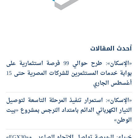
أحدث المقالات
«الإسكان»: طرح حوالي 99 فرصة استثمارية على
بوابة خدمات المستثمرين للشركات المصرية حتى 15
أغسطس الجاري
«الإسكان»: استمرار تنفيذ المرحلة التاسعة لتوصيل
التيار الكهربائي الدائم بامتداد النرجس بمشروع «بيت
الوطن»
خبراء: البورصة تواصل الاتجاه الصاعد.. و«EGX30»