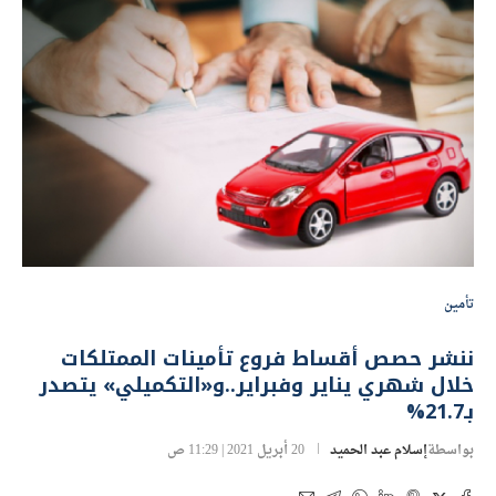
تأمين
ننشر حصص أقساط فروع تأمينات الممتلكات
خلال شهري يناير وفبراير..و«التكميلي» يتصدر
بـ21.7%
بواسطة
إسلام عبد الحميد
20 أبريل 2021 | 11:29 ص