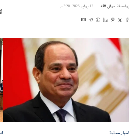
التمويل
بو
بواسطة
أموال الغد
12 يوليو 2026 | 3:20 م