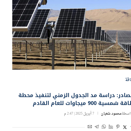
قة
ادر: دراسة مد الجدول الزمني لتنفيذ محطة
ة شمسية 900 ميجاوات للعام القادم
اسطة
محمود شعبان
7 أبريل 2025 | 2:47 م