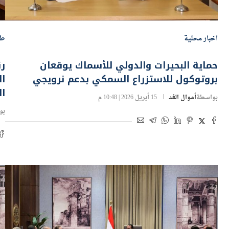
اخبار محلية
طا
حماية البحيرات والدولي للأسماك يوقعان
رئ
بروتوكول للاستزراع السمكي بدعم نرويجي
ال
ال
بواسطة
أموال الغد
15 أبريل 2026 | 10:48 م
بو