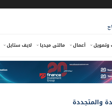
اح
 وتمويل
أعمال
مالتى ميديا
لايف ستايل
دة والمتجددة