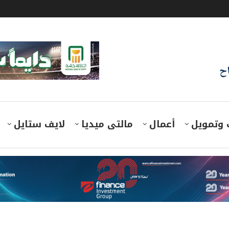
اح
 وتمويل
أعمال
مالتى ميديا
لايف ستايل
للانشاء والتعمير