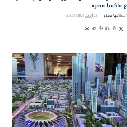
اسطة
مها عصام
23 أبريل 2024 | 5:09 م