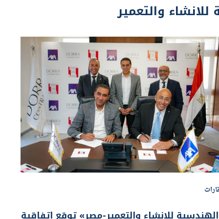
ارات
لهندسية للانشاء والتعمير-مصر» توقع اتفاقية
ع «أكسا مصر»