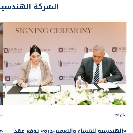
عقارات
عق
«الهندسية للإنشاء والتعمير-درة» توقع عقد
«ا
مقاولات مع «مجموعة المرشدي» بمشروع «زهرة
م