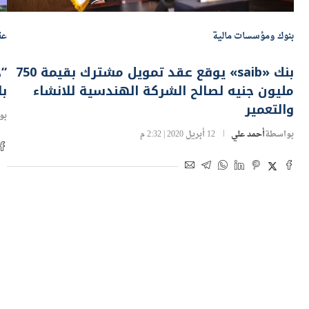
بنوك ومؤسسات مالية
عق
بنك «saib» يوقع عقد تمويل مشترك بقيمة 750
مليون جنيه لصالح الشركة الهندسية للانشاء
با
والتعمير
بو
بواسطة
أحمد علي
12 أبريل 2020 | 2:32 م