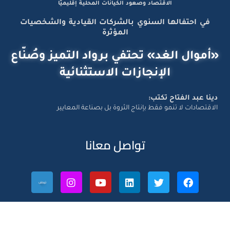
الاقتصاد وصعود الكيانات المحلية إقليميًّا
في احتفالها السنوي بالشركات القيادية والشخصيات
المؤثرة
«أموال الغد» تحتفي برواد التميز وصُنّاع
الإنجازات الاستثنائية
دينا عبد الفتاح تكتب:
الاقتصادات لا تنمو فقط بإنتاج الثروة بل بصناعة المعايير
تواصل معانا
Amwal Al Ghad – ©2026 All Right Reserved. Designed and