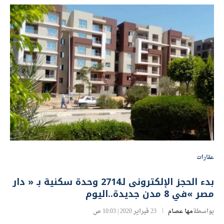
عقارات
بدء الحجز الإلكترونى لـ2714 وحدة سكنية بـ « دار
مصر »في 8 مدن جديدة..اليوم
بواسطة
مها عصام
23 فبراير 2020 | 10:03 ص