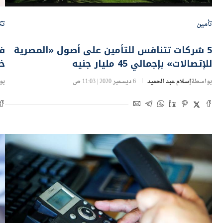
تأمين
تك
5 شركات تتنافس للتأمين على أصول «المصرية
فا
للإتصالات» بإجمالي 45 مليار جنيه
خط
بواسطة
إسلام عبد الحميد
6 ديسمبر 2020 | 11:03 ص
بو