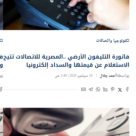
تكنولوجيا واتصالات
تك
فاتورة التليفون الأرضي ..المصرية للاتصالات تتيح
فا
الاستعلام عن قيمتها والسداد إلكترونيا
وا
بواسطة
أحمد جلال
16 سبتمبر 2020 | 3:49 ص
بو