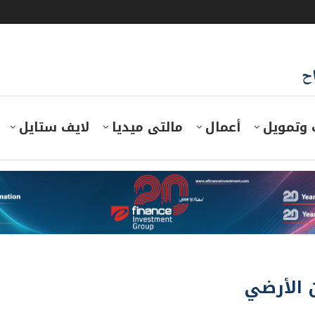
اح
 وتمويل
أعمال
مالتى ميديا
لايف ستايل
 الأرضي