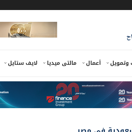
اح
 وتمويل
أعمال
مالتى ميديا
لايف ستايل
سعودية في مصر