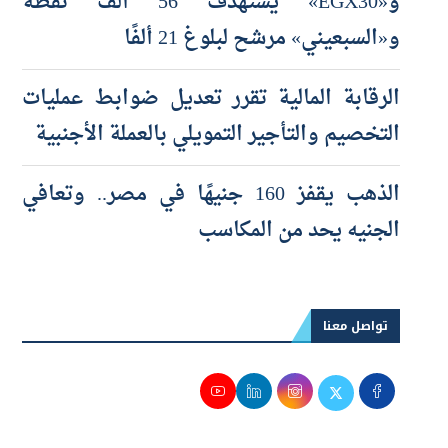
و«EGX30» يستهدف 56 ألف نقطة
و«السبعيني» مرشح لبلوغ 21 ألفًا
الرقابة المالية تقرر تعديل ضوابط عمليات
التخصيم والتأجير التمويلي بالعملة الأجنبية
الذهب يقفز 160 جنيهًا في مصر.. وتعافي
الجنيه يحد من المكاسب
تواصل معنا