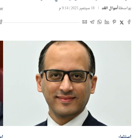
بواسطة
أموال الغد
18 سبتمبر 2025 | 9:14 م
بو
استثمار
اس