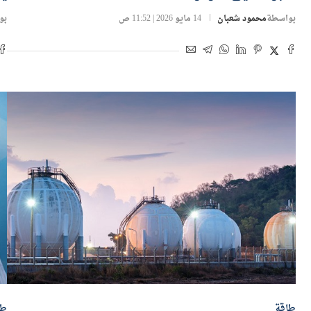
بواسطة
محمود شعبان
14 مايو 2026 | 11:52 ص
بو
طاقة
طا