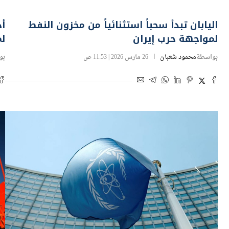
اليابان تبدأ سحباً استثنائياً من مخزون النفط
أد
لمواجهة حرب إيران
لمد
بواسطة
محمود شعبان
26 مارس 2026 | 11:53 ص
بو