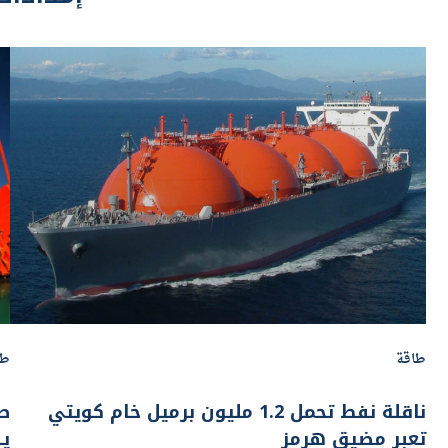
طاقة
طا
ناقلة نفط تحمل 1.2 مليون برميل خام كويتي
صن
تعبر مضيق هرمز
يط