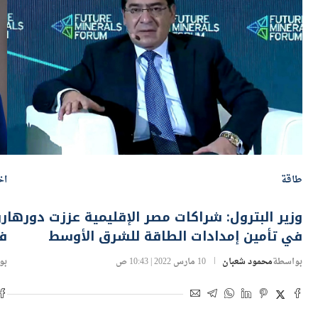
طاقة
اخ
وزير البترول: شراكات مصر الإقليمية عززت دورها
رو
في تأمين إمدادات الطاقة للشرق الأوسط
في
بواسطة
محمود شعبان
10 مارس 2022 | 10:43 ص
بو