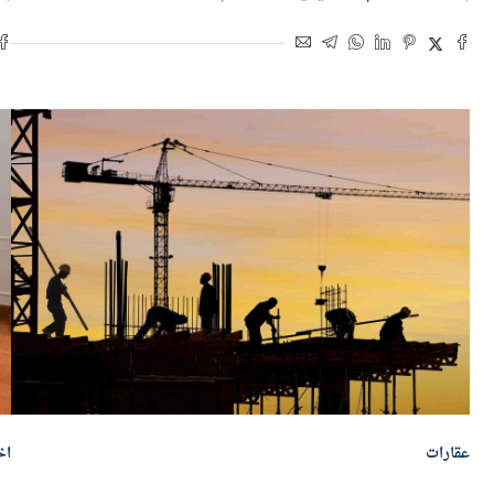
بواسطة
سناء علام
13 يونيو 2026 | 3:56 م
بو
عقارات
اخ