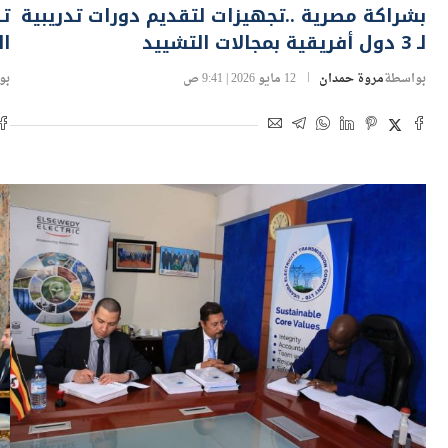
بشراكة مصرية ..تجهيزات لتقديم دورات تدريبية
تف
لـ 3 دول أفريقية بمجالات التشييد
ال
بواسطة
مروة حمدان
12 مايو 2026 | 9:41 ص
بو