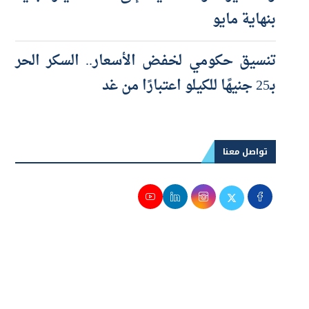
والصغيرة والمتناهية إلى 100 مليار جنيه
بنهاية مايو
تنسيق حكومي لخفض الأسعار.. السكر الحر
بـ25 جنيهًا للكيلو اعتبارًا من غد
تواصل معنا