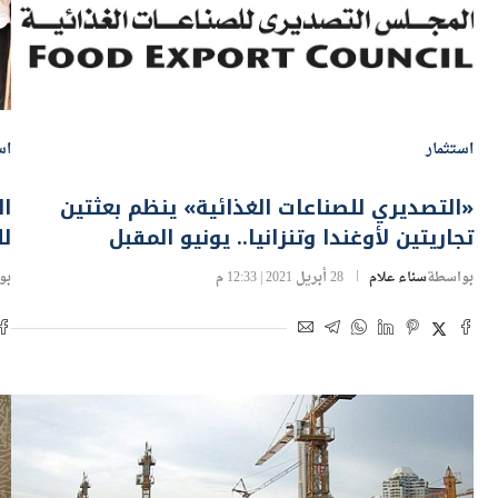
استثمار
اس
«التصديري للصناعات الغذائية» ينظم بعثتين
ال
تجاريتين لأوغندا وتنزانيا.. يونيو المقبل
لل
بواسطة
سناء علام
28 أبريل 2021 | 12:33 م
بو