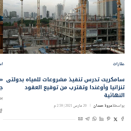
عقارات
اس
سامكريت تدرس تنفيذ مشروعات للمياه بدولتى
«و
تنزانيا وأوغندا وتقترب من توقيع العقود
ج
النهائية
بو
بواسطة
مروة حمدان
20 مارس 2021 | 2:59 م