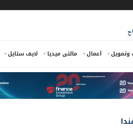
اح
 وتمويل
أعمال
مالتى ميديا
لايف ستايل
ندا