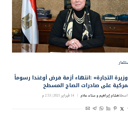
تثمار
زيرة التجارة» :انتهاء أزمة فرض أوغندا رسوماً
مركية على صادرات الصاج المسطح
اسطة
هشام إبراهيم و سناء علام
14 فبراير 2021 | 2:53 م