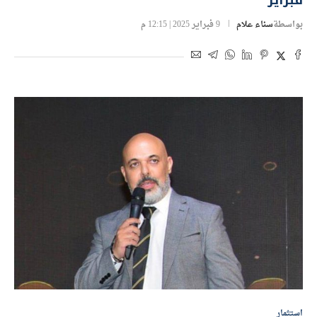
فبراير
بواسطة
سناء علام
9 فبراير 2025 | 12:15 م
استثمار