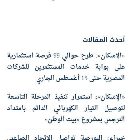
أحدث المقالات
«الإسكان»: طرح حوالي 99 فرصة استثمارية
على بوابة خدمات المستثمرين للشركات
المصرية حتى 15 أغسطس الجاري
«الإسكان»: استمرار تنفيذ المرحلة التاسعة
لتوصيل التيار الكهربائي الدائم بامتداد
النرجس بمشروع «بيت الوطن»
خبراء: البورصة تواصل الاتجاه الصاعد..