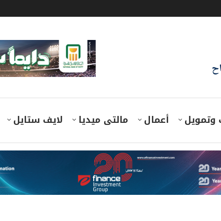
اح
 وتمويل
أعمال
مالتى ميديا
لايف ستايل
نا فارم