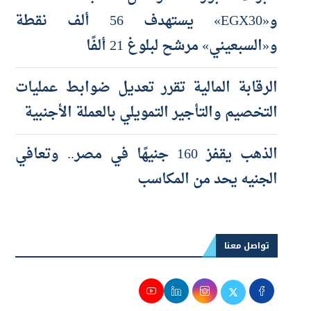
و«EGX30» يستهدف 56 ألف نقطة
و«السبعيني» مرشح لبلوغ 21 ألفًا
الرقابة المالية تقرر تعديل ضوابط عمليات
التخصيم والتأجير التمويلي بالعملة الأجنبية
الذهب يقفز 160 جنيهًا في مصر.. وتعافي
الجنيه يحد من المكاسب
تواصل معنا