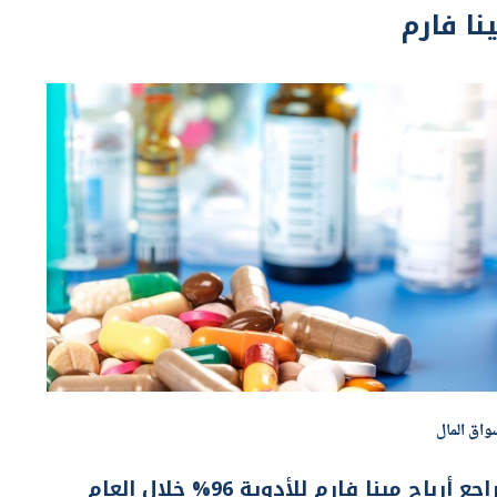
واق المال
تراجع أرباح مينا فارم للأدوية 96% خلال العام
لماضي