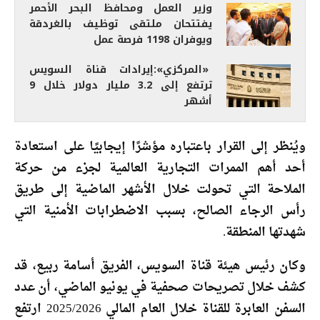
وزير العمل ومحافظ البحر الأحمر
يفتتحان ملتقى توظيف بالغردقة
ويوفران 1198 فرصة عمل
«المركزي»:إيرادات قناة السويس
ترتفع إلى 3.2 مليار دولار خلال 9
أشهر
ويُنظر إلى القرار باعتباره مؤشرًا إيجابيًا على استعادة
أحد أهم الممرات التجارية العالمية لجزء من حركة
الملاحة التي تحولت خلال الأشهر الماضية إلى طريق
رأس الرجاء الصالح، بسبب الاضطرابات الأمنية التي
شهدتها المنطقة.
وكان رئيس هيئة قناة السويس، الفريق أسامة ربيع، قد
كشف خلال تصريحات صحفية في يونيو الماضي، أن عدد
السفن العابرة للقناة خلال العام المالي 2025/2026 ارتفع