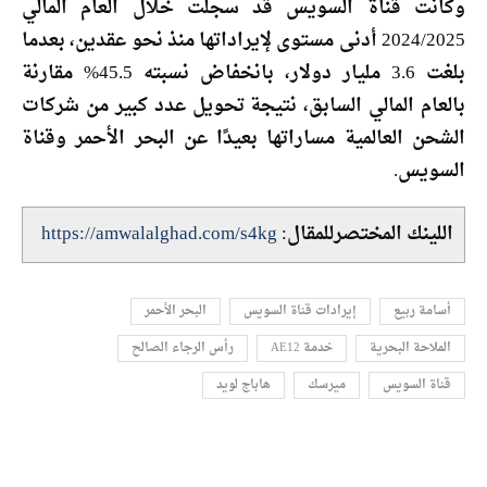
وكانت قناة السويس قد سجلت خلال العام المالي
2024/2025 أدنى مستوى لإيراداتها منذ نحو عقدين، بعدما
بلغت 3.6 مليار دولار، بانخفاض نسبته 45.5% مقارنة
بالعام المالي السابق، نتيجة تحويل عدد كبير من شركات
الشحن العالمية مساراتها بعيدًا عن البحر الأحمر وقناة
السويس.
اللينك المختصرللمقال:
https://amwalalghad.com/s4kg
أسامة ربيع
إيرادات قناة السويس
البحر الأحمر
الملاحة البحرية
خدمة AE12
رأس الرجاء الصالح
قناة السويس
ميرسك
هاباج لويد