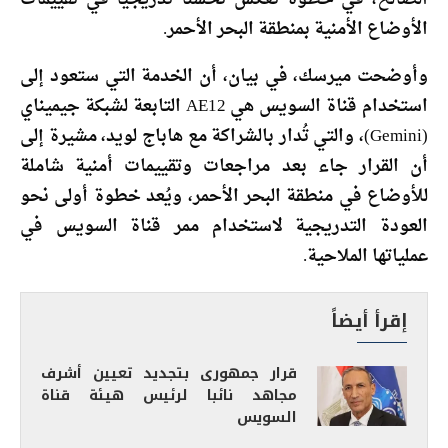
الأوضاع الأمنية بمنطقة البحر الأحمر.
وأوضحت ميرسك، في بيان، أن الخدمة التي ستعود إلى
استخدام قناة السويس هي AE12 التابعة لشبكة جيميناي
(Gemini)، والتي تُدار بالشراكة مع هاباج لويد، مشيرة إلى
أن القرار جاء بعد مراجعات وتقييمات أمنية شاملة
للأوضاع في منطقة البحر الأحمر، ويُعد خطوة أولى نحو
العودة التدريجية لاستخدام ممر قناة السويس في
عملياتها الملاحية.
إقرأ أيضاً
قرار جمهورى بتجديد تعيين أشرف
مجاهد نائبا لرئيس هيئة قناة
السويس