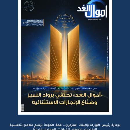
برعاية رئيس الوزراء والبنك المركزي.. قمة المجلة ترسم ملامح تنافسية
الاقتصاد وصعود الكيانات المحلية إقليميًّا