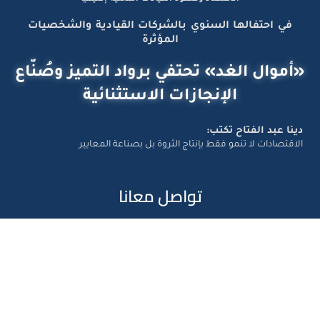
في احتفالها السنوي بالشركات القيادية والشخصيات
المؤثرة
«أموال الغد» تحتفي برواد التميز وصُنّاع
الإنجازات الاستثنائية
دينا عبد الفتاح تكتب:
الاقتصادات لا تنمو فقط بإنتاج الثروة بل بصناعة المعايير
تواصل معانا
Amwal Al Ghad – ©2026 All Right Reserved. Designed and