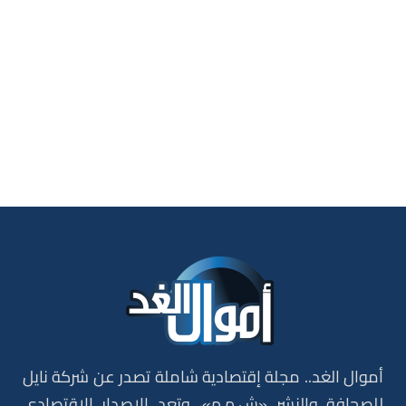
أموال الغد.. مجلة إقتصادية شاملة تصدر عن شركة نايل
للصحافة والنشر «ش.م.م»، وتعد الاصدار الاقتصادي