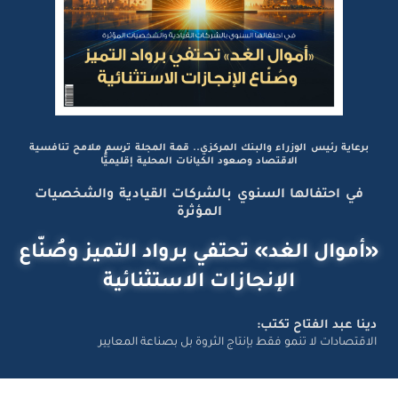
برعاية رئيس الوزراء والبنك المركزي.. قمة المجلة ترسم ملامح تنافسية
الاقتصاد وصعود الكيانات المحلية إقليميًّا
في احتفالها السنوي بالشركات القيادية والشخصيات
المؤثرة
«أموال الغد» تحتفي برواد التميز وصُنّاع
الإنجازات الاستثنائية
دينا عبد الفتاح تكتب:
الاقتصادات لا تنمو فقط بإنتاج الثروة بل بصناعة المعايير