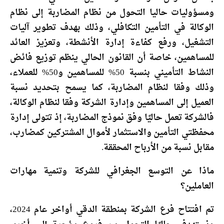
ومسؤوليات حاليا التحول من نظام المضاربة إلى نظام
الوكالة في التأمين التكافلي، وذلك بهدف تطوير آليات
التشغيل، ورفع كفاءة إدارة الأنشطة، وتعزيز العائد
للمساهمين، خاصة أن القانون الحالي ينظم توزيع فائض
النشاط التأميني بنسبة 50% للمساهمين و50% للعملاء،
وذلك وفقا لنظام المضاربة، كما يسمح بتحديد نسبة
العميل إلى المساهمين وإدارة الشركة وفقا لنظام الوكالة،
فالشركة تعمل حاليًا وفق نموذج المضاربة، إذ تتولى إدارة
محفظتي التأمين والاستثمار لأموال المشتركين كمضارب،
مقابل نسبة من الأرباح المحققة.
ماذا عن التوسع الجغرافي للشركة وتنمية مهارات
العاملين؟
تم افتتاح فرع الشركة بمنطقة الدقي أواخر عام 2024،