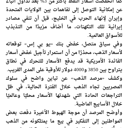
كما انخفضت أسعار النفط بأكثر من 3% بعد تداول أنباء
عن إمكانية التوصل إلى تفاهمات بين الولايات المتحدة
وإيران لإنهاء الحرب في الخليج، قبل أن تنفي مصادر
إيرانية تلك التكهنات، ما أضاف مزيدًا من التذبذب
للأسواق العالمية.
وفي سياق متصل، خفض بنك «يو بي إس» توقعاته
لأسعار الذهب، محذرًا من أن استمرار تأجيل خفض أسعار
الفائدة الأمريكية قد يدفع الأسعار للتحرك في نطاق
يتراوح بين 3850 و4000 دولار للأوقية على المدى القريب.
وكشف «مرصد الذهب» عن تباين واضح في سلوك
المصريين تجاه الذهب خلال الفترة الحالية، في ظل
التراجعات الحادة التي شهدتها الأسعار محليًا وعالميًا
خلال الأسابيع الماضية.
وأوضح المرصد أن موجة الهبوط الأخيرة دفعت بعض
المواطنين إلى التفكير في بيع ما يمتلكونه من الذهب