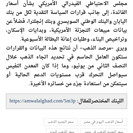
مجلس الاحتياطي الفيدرالي الأمريكي بشأن أسعار
الفائدة، إلى جانب قرارات السياسة النقدية لكل من بنك
اليابان والبنك الوطني السويسري وبنك إنجلترا، فضلاً عن
بيانات مبيعات التجزئة الأمريكية، وبدايات الإسكان،
وتراخيص البناء، وطلبات إعانة البطالة الأسبوعية.
ويرى «مرصد الذهب» أن نتائج هذه البيانات والقرارات
ستكون العامل الحاسم في تحديد اتجاه الذهب خلال
النصف الثاني من يونيو، وما إذا كان المعدن النفيس
سيواصل التحرك قرب مستويات الدعم الحالية أو
سيتمكن من استعادة جزء من خسائره الأخيرة.
اللينك المختصرللمقال:
https://amwalalghad.com/5m3p
أسعار الذهب اليوم في مصر
سعر الجنيه الذهب
سعر الجنيه الذهب في مصر
سعر الذهب اليوم