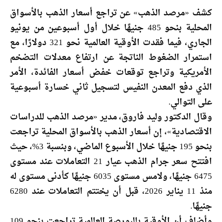
كشف «مرصد الذهب» عن تراجع أسعار الذهب بالأسواق
المحلية بنحو 485 جنيهًا خلال أول أسبوعين من يونيو
الجاري، فيما فقدت الأوقية العالمية نحو 321 دولارًا، مع
استمرار الضغوط الناتجة عن ارتفاع معدلات التضخم
الأمريكية وتراجع توقعات خفض أسعار الفائدة، الأمر
الذي دفع المعدن النفيس لتسجيل ثاني خسارة أسبوعية
على التوالي.
وقال الدكتور وليد فاروق، مدير «مرصد الذهب للدراسات
الاقتصادية»، إن أسعار الذهب بالأسواق المحلية تراجعت
بنحو 195 جنيهًا خلال الأسبوع الماضي، وبنسبة 3%، حيث
افتتح سعر جرام الذهب عيار 21 التعاملات عند مستوى
6475 جنيهًا، ولامس مستوى 6035 جنيهًا كأدنى مستوى له
منذ 11 يناير 2026، قبل أن يختتم التعاملات عند 6280
جنيهًا.
وأضاف أن الأوقية بالبورصة العالمية تراجعت بنحو 109