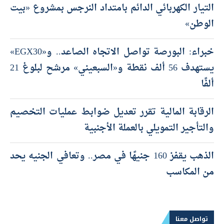
التيار الكهربائي الدائم بامتداد النرجس بمشروع «بيت
الوطن»
خبراء: البورصة تواصل الاتجاه الصاعد.. و«EGX30»
يستهدف 56 ألف نقطة و«السبعيني» مرشح لبلوغ 21
ألفًا
الرقابة المالية تقرر تعديل ضوابط عمليات التخصيم
والتأجير التمويلي بالعملة الأجنبية
الذهب يقفز 160 جنيهًا في مصر.. وتعافي الجنيه يحد
من المكاسب
تواصل معنا