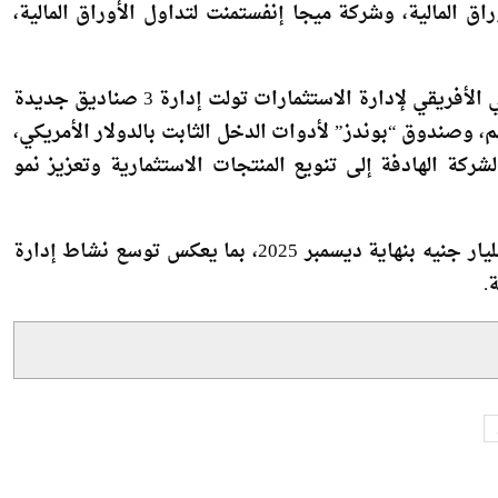
ركة عربية أون لاين للوساطة والسمسرة في الأوراق المالية،
وراق المالية، وشركة AF لتداول الأوراق المالية، وشركة ميجا إنفستمنت لتداول الأوراق المالية،
وفي سياق متصل، أشار محمد مصطفى إلى أن شركة العربي الأفريقي لإدارة الاستثمارات تولت إدارة 3 صناديق جديدة
الأسهم، وصندوق “بوندز” لأدوات الدخل الثابت بالدولار الأمريكي،
ة الهادفة إلى تنويع المنتجات الاستثمارية وتعزيز نمو
وأضاف أن حجم الأصول التي تديرها الشركة بلغ نحو 88 مليار جنيه بنهاية ديسمبر 2025، بما يعكس توسع نشاط إدارة
.