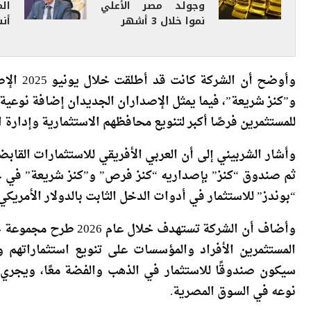
هيرميس للذهب 43%
وجولد مصر الأعلي
ال
نموا خلال 3 أشهر
أن
وأوضح أ
و”كنز شريعة”، فيما يمثل الإصداران الجديدان إضافة نوعية
للمستثمرين فرصًا أكبر لتنويع محافظهم الاستثمارية وإدارة ا
“بوندز” للاستثمار في أدوات الدخل الثابت بالدولار الأمريكي 
وأضاف أن الشركة تستهد
المستثمرين الأفراد والمؤسسات على تنويع استثماراته
سيكون صندوقًا للاستثمار في الذهب والفضة معًا، ويجري حا