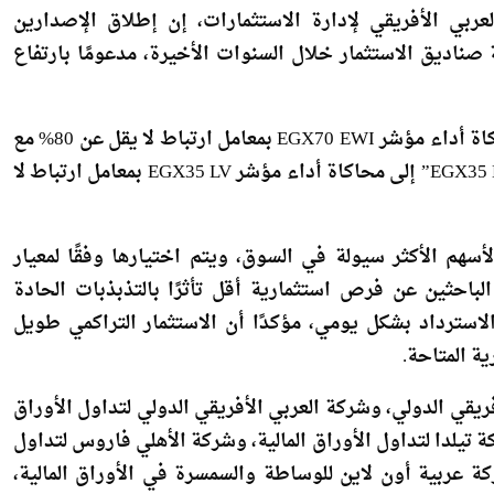
بي الأفريقي لإدارة الاستثمارات، إن إطلاق الإصدارين
ناديق الاستثمار خلال السنوات الأخيرة، مدعومًا بارتفاع
وأوضح أن الإصدار الثالث “كنز EGX70 EWI” يستهدف محاكاة أداء مؤشر EGX70 EWI بمعامل ارتباط لا يقل عن 80% مع
مراعاة حدود خطأ التتبع، فيما يهدف الإصدار الرابع “كنز EGX35 LV” إلى محاكاة أداء مؤشر EGX35 LV بمعامل ارتباط لا
EGX يضم 35 شركة من بين الأسهم الأكثر سيولة في السوق، ويتم اختيارها وفقًا لمعيار
الباحثين عن فرص استثمارية أقل تأثرًا بالتذبذبات الحادة
لاسترداد بشكل يومي، مؤكدًا أن الاستثمار التراكمي طويل
ة المتاحة.
ريقي الدولي، وشركة العربي الأفريقي الدولي لتداول الأوراق
كة تيلدا لتداول الأوراق المالية، وشركة الأهلي فاروس لتداول