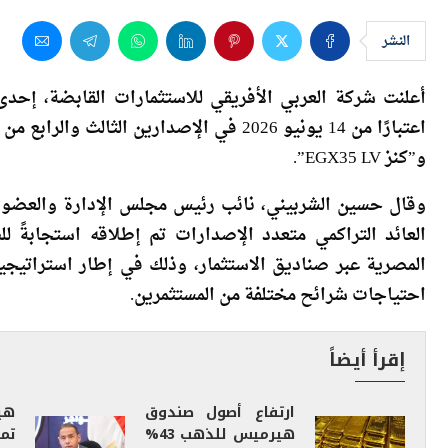
محمد مصطفى، العضو المنتدب لشركة العرب
النشر
أعلنت شركة العربي الأفريقي للاستثمارات القابضة، إحدى
و”كنز EGX35 LV”.
وقال حسين الشربيني، نائب رئيس مجلس الإدارة والعضو ا
العائد التراكمي متعدد الإصدارات تم إطلاقه استجابةً لل
المصرية عبر صناديق الاستثمار، وذلك في إطار استراتيجي
احتياجات شرائح مختلفة من المستثمرين.
إقرأ أيضاً
ارتفاع أصول صندوق
هي