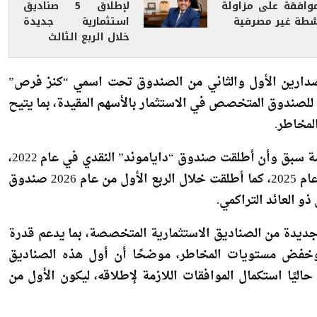
تمنح 13 شركة
الأصول» تخطط
موافقة على مزاولة
لإطلاق 5 صناديق
شطة غير مصرفية
استثمارية جديدة
خلال الربع الثالث
ن الشركة كانت قد أطلقت خلال يونيو 2025 الإصدارين الأول والثاني من الصندوق تحت اسمي “كنز فرص”
 للصندوق المتخصص في الاستثمار بالأسهم المقيدة، بما يتيح
لمخاطر.
وأشار الشربيني إلى أن العربي الأفريقي للاستثمارات القابضة سبق وأن أطلقت صندوق “داياموند” النقدي في عام 2022،
ثم صندوق “كنز” بإصداريه “كنز فرص” و”كنز شريعة” في عام 2025، كما أطلقت خلال الربع الأول من عام 2026 صندوق
ذو العائد التراكمي.
ف خلال عام 2026 طرح مجموعة جديدة من الصناديق الاستثمارية المتخصصة، بما يدعم قدرة
م وخفض مستويات المخاطر، موضحًا أن أول هذه الصناديق
ليًا استكمال الموافقات اللازمة لإطلاقه، ليكون الأول من