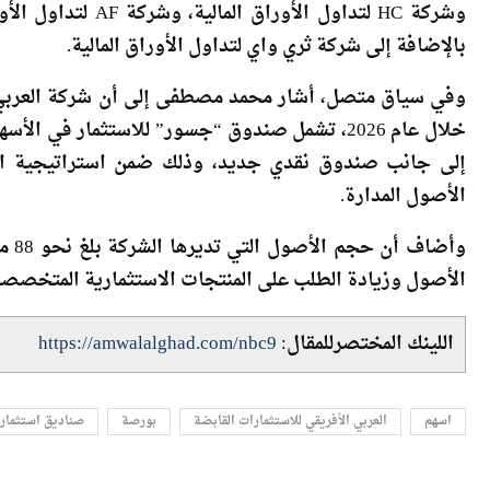
الأوراق المالية، وشركة مباشر لتداول الأوراق المالية، وش
وشركة HC لتداول الأ
بالإضافة إلى شركة ثري واي لتداول الأوراق المالية.
خلال عام 2026، تشمل صندوق “جسور” للاستثمار في 
إلى جانب صندوق نقدي جديد، وذلك ضمن استراتيجية الشرك
الأصول المدارة.
الأصول وزيادة الطلب على المنتجات الاستثمارية المتخصصة
اللينك المختصرللمقال:
https://amwalalghad.com/nbc9
اسهم
العربي الأفريقي للاستثمارات القابضة
بورصة
صناديق استثمار