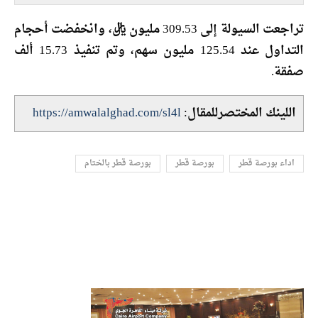
تراجعت السيولة إلى 309.53 مليون ريال، وانخفضت أحجام
التداول عند 125.54 مليون سهم، وتم تنفيذ 15.73 ألف
صفقة.
اللينك المختصرللمقال:
https://amwalalghad.com/sl4l
اداء بورصة قطر
بورصة قطر
بورصة قطر بالختام