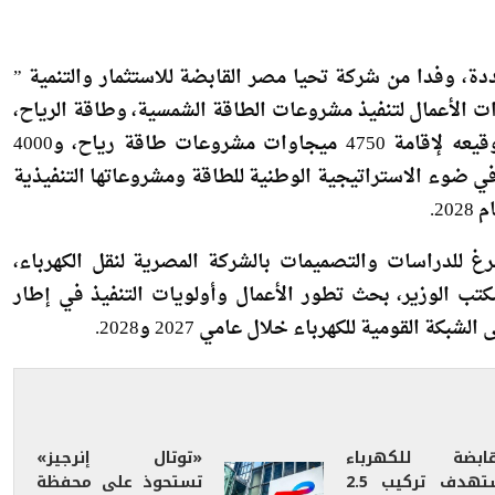
دة، وفدا من شركة تحيا مصر القابضة للاستثمار والتنمية ”
 الأعمال لتنفيذ مشروعات الطاقة الشمسية، وطاقة الرياح،
وبطاريات تخزين الطاقة في إطار البروتوكول الذي تم توقيعه لإقامة 4750 ميجاوات مشروعات طاقة رياح، و4000
 ضوء الاستراتيجية الوطنية للطاقة ومشروعاتها التنفيذية
غ للدراسات والتصميمات بالشركة المصرية لنقل الكهرباء،
ب الوزير، بحث تطور الأعمال وأولويات التنفيذ في إطار
 القومية للكهرباء خلال عامي 2027 و2028.
قابضة للكهرباء
«توتال إنرجيز»
تستهدف تركيب 2.5
تستحوذ على محفظة
يون عداد جديد
«شل» الأوروبية