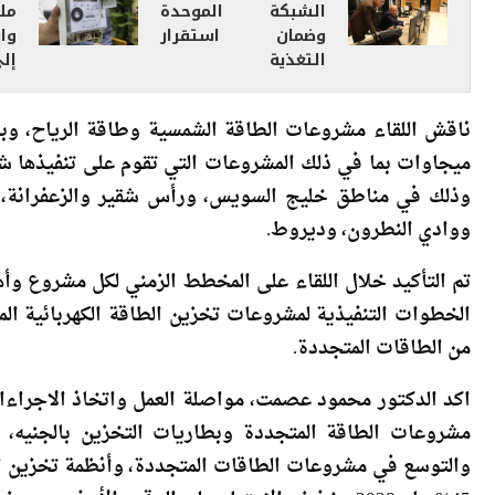
وضمان استقرار
وا
التغذية
إلى 47 مل
وذلك في مناطق خليج السويس، ورأس شقير والزعفرانة، و
ووادي النطرون، وديروط.
تم التأكيد خلال اللقاء على المخطط الزمني لكل مشروع وأ
الخطوات التنفيذية لمشروعات تخزين الطاقة الكهربائية الم
من الطاقات المتجددة.
اكد الدكتور محمود عصمت، مواصلة العمل واتخاذ الاجراءات
مشروعات الطاقة المتجددة وبطاريات التخزين بالجنيه،
والتوسع في مشروعات الطاقات المتجددة، وأنظمة تخزين ال
45% عام 2028 وخفض الاعتماد على الوقود الأحفور