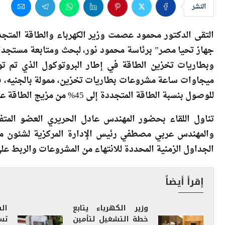
التقى الدكتور محمود عصمت وزير الكهرباء والطاقة المتجد
جهاز تحيا مصر” برئاسة محمود نور، لبحث ومتابعة مستجدات
ميجاوات ساعة مشروعات بطاريات تخزين، ممولة بالجنيه، في
للوصول بنسبة الطاقة المتجددة إلى 45% من مزيج الطاقة عام 2028.
تناول اللقاء بحضور المهندس عادل الحريري العضو المتفر
والمهندس عربي مصطفي رئيس الإدارة المركزية لشئون مكت
الجداول الزمنية المحددة للانتهاء من المشروعات والربط على الشبكة
إقرأ أيضاً
وزير الكهرباء يتابع
ال
خطة التشغيل لتأمين
الشبكة الموحدة
مل