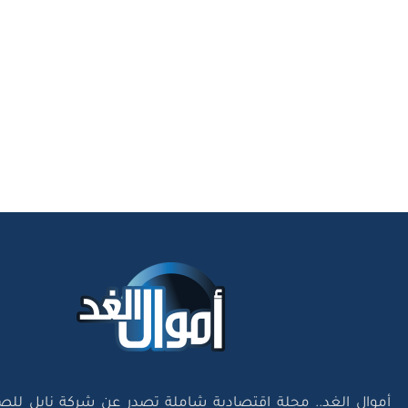
أموال الغد.. مجلة اقتصادية شاملة تصدر عن شركة نايل للص
«ش.م.م»، وتعد الاصدار الاقتصادي الوحيد في مصر الذي يم