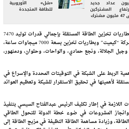
رتفاع المشتركين
للطاقة المتجددة
يون مشترك
ناقش اللقاء مشروعات الطاقة الشمسية وطاقة الرياح، وبطاريات تخزين الطاقة المستقلة بإجمالي قدرات توليد 7470
ميجاوات بما في ذلك المشروعات التي تقوم على تنفيذها شركة “كيميت” وبطاريات تخزين بسعة 7000 ميجاوات ساعة،
جبل الجلالة، ونجع حمادي، والواحات، وحلوان، ودمنهور،
همية الربط على الشبكة في التوقيتات المحددة والإسراع في
ستقلة لأهميتها في تحقيق الاستقرار للشبكة وتعظيم العوائد
 اللازمة في إطار تكليف الرئيس عبدالفتاح السيسي بتنفيذ
 وانجاز المشروعات في ضوء خطة الدولة للتحول الطاقي
طاقة، وزيادة مساهمة الطاقة النظيفة في مزيج الطاقة إلى
ي، وضمان دعم واستقرار الشبكة وتأمين التغذية الكهربائية وتعظيم