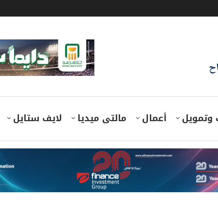
اح
 وتمويل
أعمال
مالتى ميديا
لايف ستايل
روعات طاقة شمسية ورياح