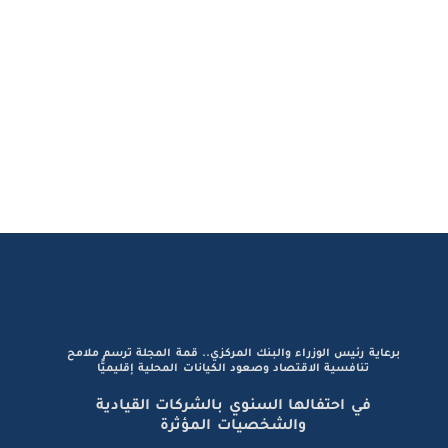
برعاية رئيس الوزراء والبنك المركزي.. قمة المجلة ترسم ملامح
تنافسية الاقتصاد وصعود الكيانات المحلية إقليميًّا
في احتفالها السنوي بالشركات القيادية
والشخصيات المؤثرة
«أموال الغد» تحتفي برواد التميز