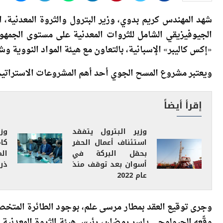
شهد المهندس كريم بدوي، وزير البترول والثروة المعدنية، 
الجيوفيزيقي الشامل للثروات المعدنية على مستوى الجمهور
«إكس كاليبر» الإسبانية، بالتعاون مع هيئة المواد النووية و
ويعتبر مشروع المسح الجوي أحد أهم المشروعات الاستراتيجي
إقرأ أيضاً
وزير البترول يتفقد
وز
استئناف أعمال الحفر
كا
بحقل البركة في
الم
أسوان بعد توقف منذ
ذر
عام 2022
وجرى توقيع العقد بمطار مرسى علم، بوجود الطائرة المتخصص
وقّعه الجيولوجي ياسر رمضان، رئيس هيئة الثروة المعدنية 