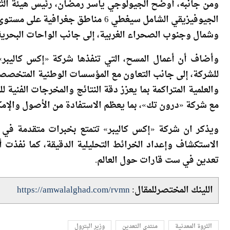
الجيوفيزيقي الشامل سيغطي 6 مناطق 
وشمال وجنوب الصحراء الغربية، إلى جانب الواحات البحرية 
وأضاف أن أعمال المسح، التي تنفذها شركة «إكس كاليبر»،
للشركة، إلى جانب التعاون مع المؤسسات الوطنية المتخصصة، م
والعلمية المتراكمة بما يعزز دقة النتائج والمخرجات الفنية
مع شركة «درون تك»، بما يعظم الاستفادة من الأصول والإمك
ويذكر ان شركة «إكس كاليبر» تتمتع بخبرات متقدمة في ج
تعدين في ست قارات حول العالم.
اللينك المختصرللمقال:
https://amwalalghad.com/rvmn
الثروة المعدنية
منتدى التعدين
وزير البترول