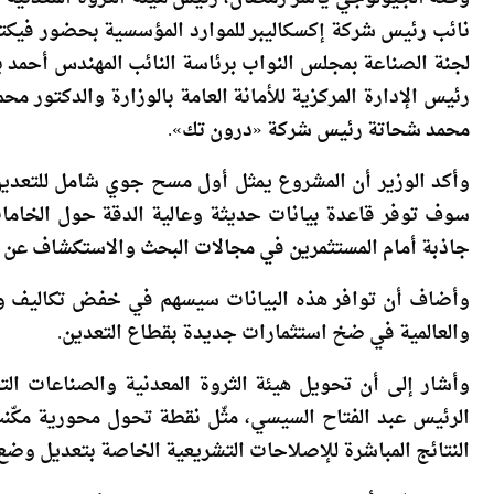
نائب رئيس شركة إكسكاليبر للموارد المؤسسية بحضور فيكتو
لجنة الصناعة بمجلس النواب برئاسة النائب المهندس أحمد 
رئيس الإدارة المركزية للأمانة العامة بالوزارة والدكتور مح
محمد شحاتة رئيس شركة «درون تك».
سوف توفر قاعدة بيانات حديثة وعالية الدقة حول الخام
جاذبة أمام المستثمرين في مجالات البحث والاستكشاف عن الم
وأضاف أن توافر هذه البيانات سيسهم في خفض تكاليف وم
والعالمية في ضخ استثمارات جديدة بقطاع التعدين.
وأشار إلى أن تحويل هيئة الثروة المعدنية والصناعات ا
الرئيس عبد الفتاح السيسي، مثّل نقطة تحول محورية مكّنت 
النتائج المباشرة للإصلاحات التشريعية الخاصة بتعديل وضع ا
ومن جانبه، أوضح الجيولوجي ياسر رمضان، رئيس هيئة الثر