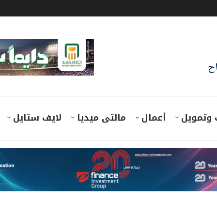
اح
 وتمويل
أعمال
مالتى ميديا
لايف ستايل
لأحرف الأولى على عقد المسح