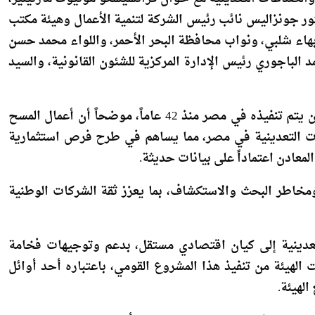
ر جونزاليس نائب رئيس الشركة لتنمية الأعمال وهيئة مكتب
بهاء شلبي، ونواب محافظة البحر الأحمر، واللواء محمد حسن
مد الباجوري رئيس الإدارة المركزية للشئون القانونية، والسيد
وأكد الوزير أن المشروع يمثل أول مسح جوي شامل للتعدين يتم تنفيذه في مصر منذ 42 عاماً، موضحاً أن أعمال المسح
ات التعدينية في مصر، مما يساهم في طرح فرص استثمارية
عادن اعتماداً على بيانات حديثة.
خاطر البحث والاستكشاف، بما يعزز ثقة الشركات الوطنية
لتعدينية إلى كيان اقتصادي مستقل، بدعم وتوجيهات فخامة
الهيئة من تنفيذ هذا المشروع القومي، باعتباره أحد أوائل
لهيئة.
وة المعدنية والصناعات التعدينية، أن مشروع المسح الجوي