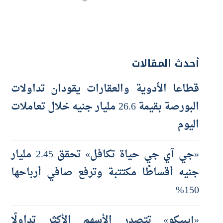
أحدث المقالات
قطاعا الأدوية والعقارات يقودان تداولات
البورصة بقيمة 26.6 مليار جنيه خلال تعاملات
اليوم
«جي آي جي حياة تكافل» تحقق 2.45 مليار
جنيه أقساطًا مكتتبة وترفع صافي أرباحها
150%
«إيبيكو» تتصدر الأسهم الأكثر تداولًا