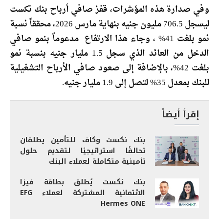
وفي صدارة هذه المؤشرات، قفز صافي أرباح بنك نكست
ليسجل 706.5 مليون جنيه بنهاية مارس 2026، محققاً نسبة
نمو بلغت 41% ، وجاء هذا الارتفاع مدعوماً بنمو صافي
الدخل من العائد الذي سجل 1.5 مليار جنيه بنسبة نمو
بلغت 42%، بالإضافة إلى صعود صافي الأرباح التشغيلية
للبنك بمعدل 35% لتصل إلى 1.9 مليار جنيه.
إقرأ أيضاً
بنك نكست وكاف للتأمين يطلقان
تحالفًا استراتيجيًا لتقديم حلول
تأمينية متكاملة لعملاء البنك
بنك نكست يُطلق بطاقة فيزا
الائتمانية المشتركة لعملاء EFG
Hermes ONE