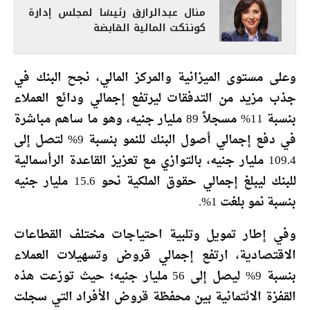
منال عبدالرازق رئيسًا لمجلس إدارة
كونتكت المالية القابضة
وعلى مستوى الميزانية والمركز المالي، نجح البنك في
جذب مزيد من التدفقات ليرتفع إجمالي ودائع العملاء
بنسبة 11% مسجلاً 89 مليار جنيه، وهو ما ساهم مباشرة
في دفع إجمالي أصول البنك للنمو بنسبة 9% لتصل إلى
109.4 مليار جنيه، بالتوازي مع تعزيز القاعدة الرأسمالية
للبنك ليبلغ إجمالي حقوق الملكية نحو 15.6 مليار جنيه
بنسبة نمو بلغت 1%.
وفي إطار تمويل وتلبية احتياجات مختلف القطاعات
الاقتصادية، ارتفع إجمالي قروض وتسهيلات العملاء
بنسبة 9% ليصل إلى 56 مليار جنيه؛ حيث توزعت هذه
القفزة الائتمانية بين محفظة قروض الأفراد التي سجلت