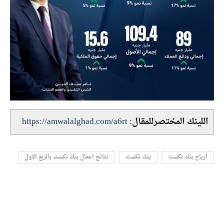
اللينك المختصرللمقال:
https://amwalalghad.com/a6rt
ارباح بنك نكست
بنك نكست
نتائج اعمال بنك نكست بالربع الاول