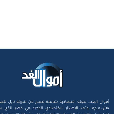
أموال الغد.. مجلة اقتصادية شاملة تصدر عن شركة نايل للص
«ش.م.م»، وتعد الاصدار الاقتصادي الوحيد في مصر الذي يم
إخباريتين باللغتين العربية والإنجليزية على شبكة الإنترنت؛ 