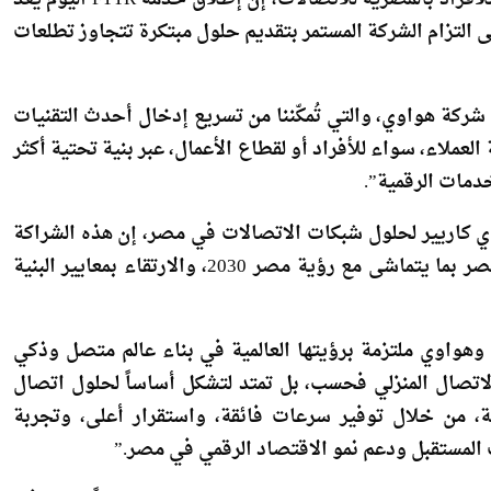
 التزام الشركة المستمر بتقديم حلول مبتكرة تتجاوز تطلعات
ع شركة هواوي، والتي تُمكّننا من تسريع إدخال أحدث التقنيات
لاء، سواء للأفراد أو لقطاع الأعمال، عبر بنية تحتية أكثر
خدمات الرقمية”.
ي كاريير لحلول شبكات الاتصالات في مصر، إن هذه الشراكة
تعكس الالتزام المشترك بتسريع وتيرة التحول الرقمي في مصر بما يتماشى مع رؤية مصر 2030، والارتقاء بمعايير البنية
وهواوي ملتزمة برؤيتها العالمية في بناء عالم متصل وذكي
الاتصال المنزلي فحسب، بل تمتد لتشكل أساساً لحلول اتصال
ة، من خلال توفير سرعات فائقة، واستقرار أعلى، وتجربة
 المستقبل ودعم نمو الاقتصاد الرقمي في مصر.”
وتسهيلاً على العملاء الراغبين في الاشتراك، أعلنت الشركة المصرية للاتصالات (WE) إطلاق خدمة FTTR تجارياً، مع توفير