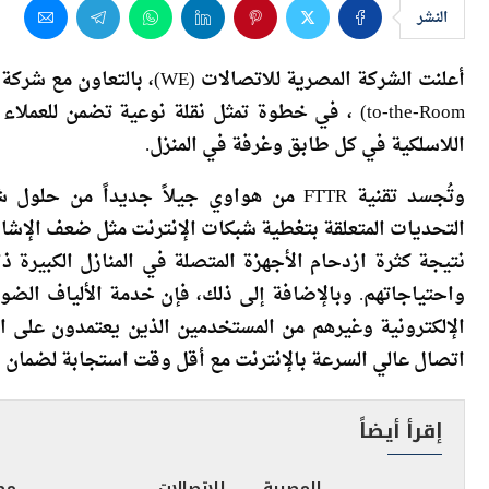
to-the-Room) ، في خطوة تمثل نقلة نوعية تضمن لل
اللاسلكية في كل طابق وغرفة في المنزل.
وتُجسد تقنية FTTR من هواوي جيلاً جديداً
التحديات المتعلقة بتغطية شبكات الإنترنت مثل ضعف الإشا
نتيجة كثرة ازدحام الأجهزة المتصلة في المنازل الكبيرة ذا
واحتياجاتهم. وبالإضافة إلى ذلك، فإن خدمة الألياف الضوئية
الإلكترونية وغيرهم من المستخدمين الذين يعتمدون على الت
اتصال عالي السرعة بالإنترنت مع أقل وقت استجابة لضمان 
إقرأ أيضاً
المصرية للاتصالات
مج
تطلق كيانًا متخصصًا
يس