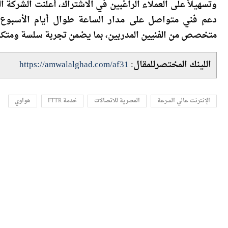
دعم فني متواصل على مدار الساعة طوال أيام الأسبوع،
متخصص من الفنيين المدربين، بما يضمن تجربة سلسة ومتكامل
اللينك المختصرللمقال:
https://amwalalghad.com/af31
الإنترنت عالي السرعة
المصرية للاتصالات
خدمة FTTR
هواوي