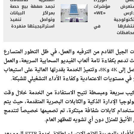
مدارس «WE»
بمراكز البيانات
تكنولوجية
وتواصل تنفيذ
نتشارها في
استراتيجيتها منفردة
محافظات
ات الجيل القادم من الترفيه والعمل، في ظل التطور المتسارع
ث تدعم بكفاءة تامة ألعاب الفيديو السحابية السريعة، والعمل
والتعلم عن بُعد، وبث المحتوى المرئي فائق الدقة بوضوح يصل إلى 4K و8K، وتتميز الخدمة بقدرتها العالية على استيعاب
في مستويات الاعتمادية وكفاءة الأداء التشغيلي للشبكة.
تركيب سريعة ومبسطة تتيح الاستفادة من الخدمة خلال وقت
لوجيا الإدارة الذكية والكابلات البصرية المتقدمة، حيث يتم
 باستخدام كابلات شفافة مبتكرة، تم تصميمها خصيصاً لتندمج
لأنيق للمنزل دون أي تشويه للمظهر العام.
وقال محمد التوني، نائب الرئيس التنفيذي للشئون التجارية للأفراد بالمصرية للاتصالات، إن إطلاق خدمة FTTR اليوم يعد