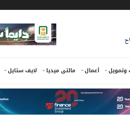
اح
 وتمويل
أعمال
مالتى ميديا
لايف ستايل
عان اتفاقية الإطلاق التجاري