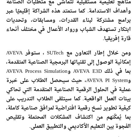
مناهج تعليمية مستقبلية تتماشى مع متطلبات الصناعة
وأهداف الاستدامة. كما ستمتد هذه الشراكة إقليميًا عبر
برامج مشتركة لبناء القدرات، ومسابقات، وتحديات
ابتكار تستهدف الشباب ورواد الأعمال في مختلف أنحاء
قارة إفريقيا.
ومن خلال إطار التعاون مع SUTech ، ستوفر AVEVA
إمكانية الوصول إلى تقنياتها البرمجية الصناعية المتقدمة،
بما في ذلك AVEVA E3D وAVEVA Process Simulation
وAVEVA PI System، حيث سيحصل الطلاب على خبرة
عملية في الحلول الرقمية الصناعية المتقدمة التي تحاكي
بيئات العمل الواقعية. كما سيتلقى الطلاب التدريب على
كيفية تطوير نسخ رقمية افتراضية لمرافق صناعية كاملة،
بما يُمكّنهم من اكتشاف المشكلات المحتملة وتقليص
الفجوة بين التعليم الأكاديمي والتطبيق العملى.