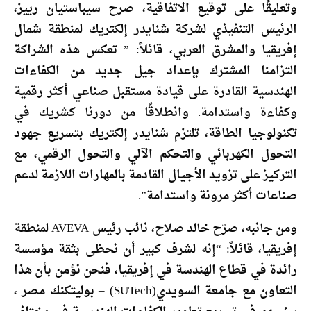
وتعليقًا على توقيع الاتفاقية، صرح سيباستيان رييز،
الرئيس التنفيذي لشركة شنايدر إلكتريك لمنطقة شمال
إفريقيا والمشرق العربي، قائلاً: ” تعكس هذه الشراكة
التزامنا المشترك بإعداد جيل جديد من الكفاءات
الهندسية القادرة على قيادة مستقبل صناعي أكثر رقمية
وكفاءة واستدامة. وانطلاقًا من دورنا كشريك في
تكنولوجيا الطاقة، تلتزم شنايدر إلكتريك بتسريع جهود
التحول الكهربائي والتحكم الآلي والتحول الرقمي، مع
التركيز على تزويد الأجيال القادمة بالمهارات اللازمة لدعم
صناعات أكثر مرونة واستدامة”.
ومن جانبه، صرّح خالد صلاح، نائب رئيس AVEVA لمنطقة
إفريقيا، قائلاً: “إنه لشرف كبير أن نحظى بثقة مؤسسة
رائدة في قطاع الهندسة في إفريقيا، فنحن نؤمن بأن هذا
التعاون مع جامعة السويدي(SUTech) – بوليتكنك مصر ،