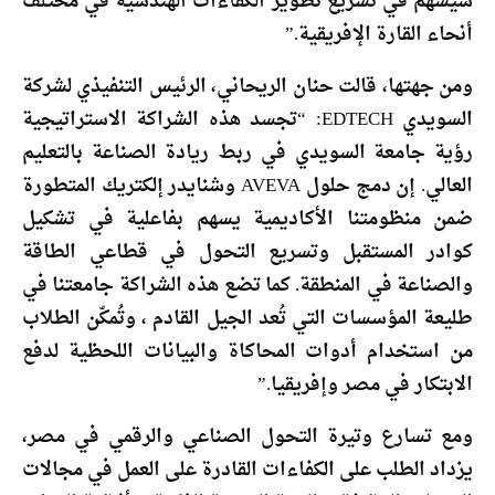
سيُسهم في تسريع تطوير الكفاءات الهندسية في مختلف
أنحاء القارة الإفريقية.”
ومن جهتها، قالت حنان الريحاني، الرئيس التنفيذي لشركة
السويدي EDTECH: “تجسد هذه الشراكة الاستراتيجية
رؤية جامعة السويدي في ربط ريادة الصناعة بالتعليم
العالي. إن دمج حلول AVEVA وشنايدر إلكتريك المتطورة
ضمن منظومتنا الأكاديمية يسهم بفاعلية في تشكيل
كوادر المستقبل وتسريع التحول في قطاعي الطاقة
والصناعة في المنطقة. كما تضع هذه الشراكة جامعتنا في
طليعة المؤسسات التي تُعد الجيل القادم ، وتُمكّن الطلاب
من استخدام أدوات المحاكاة والبيانات اللحظية لدفع
الابتكار في مصر وإفريقيا.”
ومع تسارع وتيرة التحول الصناعي والرقمي في مصر،
يزداد الطلب على الكفاءات القادرة على العمل في مجالات