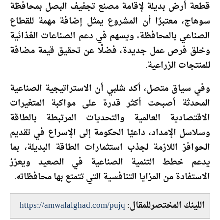
قطعة أرض بديلة لإقامة مصنع تجفيف البصل بمحافظة
سوهاج، معتبرًا أن المشروع يمثل إضافة مهمة للقطاع
الصناعي بالمحافظة، ويسهم في دعم الصناعات الغذائية
وخلق فرص عمل جديدة، فضلًا عن تحقيق قيمة مضافة
للمنتجات الزراعية.
وفي سياق متصل، أكد شلبي أن الاستراتيجية الصناعية
المحدثة أصبحت أكثر قدرة على مواكبة المتغيرات
الاقتصادية العالمية والتحديات المرتبطة بالطاقة
وسلاسل الإمداد، داعيًا الحكومة إلى الإسراع في تقديم
الحوافز اللازمة لجذب استثمارات الطاقة البديلة، بما
يدعم خطط التنمية الصناعية في الصعيد ويعزز
الاستفادة من المزايا التنافسية التي تتمتع بها محافظاته.
اللينك المختصرللمقال:
https://amwalalghad.com/pujq