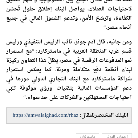
لاحتياجات العملاء، يواصل البنك إطلاق حلول تُحسّن
الكفاءة، وترسّخ الأمن، وتدعم الشمول المالي في جميع
أنحاء مصر.”
ومن جانبه، قال آدم جونز، نائب الرئيس التنفيذي ورئيس
قسم غرب المنطقة العربية في ماستركارد: “مع استمرار
نمو المدفوعات الرقمية في مصر، يظلّ هذا التعاون ركيزة
لبناء أنظمة دفع متكاملة ومرنة. كما يعكس استمرار
شراكة ماستركارد مع البنك التجاري الدولي دورها في
دعم المؤسسات المالية بتقنيات ورؤى موثوقة تلبّي
احتياجات المستهلكين والشركات على حد سواء.”
اللينك المختصرللمقال:
https://amwalalghad.com/rhaz
التجاري الدولي
ماستركارد