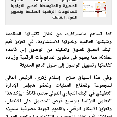
ماستركارد: الشركات المصرية
الصغيرة والمتوسطة تعطي الأولوية
للمدفوعات الرقمية السلسة وتطوير
القوى العاملة
كما تساهم ماستركارد، من خلال تقنياتها المتقدمة
وشبكتها العالمية وخبرتها الاستشارية، في تعزيز فهم
البنك العميق للسوق وتمكينه من الوصول إلى قاعدة
عملائه؛ مما يسهم في تطوير المدفوعات الرقمية وزيادة
كفاءتها وتسهيل الوصول إلى حلول الدفع الحديثة.
وفي هذا السياق صرّح إسلام زكري، الرئيس المالي
للمجموعة ولقطاع العمليات وعُضو مَجلِس الإدارة
التنفيذي في البنك التجاري الدولي-مصر، قائلاً: “يؤكد هذا
التعاون التزامنا بتوسيع فرص الحصول على الائتمان،
وتعزيز الابتكار الرقمي، وتقديم تجربة مصرفية متميزة
لعملائنا. فمن خلال الجمع بين التكنولوجيا والفهم العميق