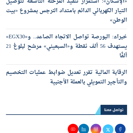
«الإسكان»: استمرار تنفيذ المرحلة التاسعة لتوصيل
التيار الكهربائي الدائم بامتداد النرجس بمشروع «بيت
الوطن»
خبراء: البورصة تواصل الاتجاه الصاعد.. و«EGX30»
يستهدف 56 ألف نقطة و«السبعيني» مرشح لبلوغ 21
ألفًا
الرقابة المالية تقرر تعديل ضوابط عمليات التخصيم
والتأجير التمويلي بالعملة الأجنبية
تواصل معنا