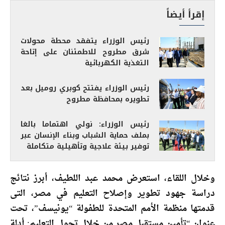
إقرأ أيضاً
رئيس الوزراء يتفقد محطة محولات
شرق مطروح للاطمئنان على إتاحة
التغذية الكهربائية
رئيس الوزراء يفتتح كوبري روميل بعد
تطويره بمحافظة مطروح
رئيس الوزراء: نولي اهتماما بالغا
بملف حماية الشباب وبناء الإنسان عبر
توفير بيئة علاجية وتأهيلية متكاملة
وخلال اللقاء، استعرض محمد عبد اللطيف، أبرز نتائج
دراسة جهود تطوير وإصلاح التعليم في مصر، التى
قدمتها منظمة الأمم المتحدة للطفولة “يونيسف”، تحت
عنوان “تأمين مستقبل مصر من خلال تحول التعليم: أدلة