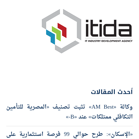
أحدث المقالات
وكالة «AM Best» تثبت تصنيف «المصرية للتأمين
التكافلي ممتلكات» عند «B-»
«الإسكان»: طرح حوالي 99 فرصة استثمارية على