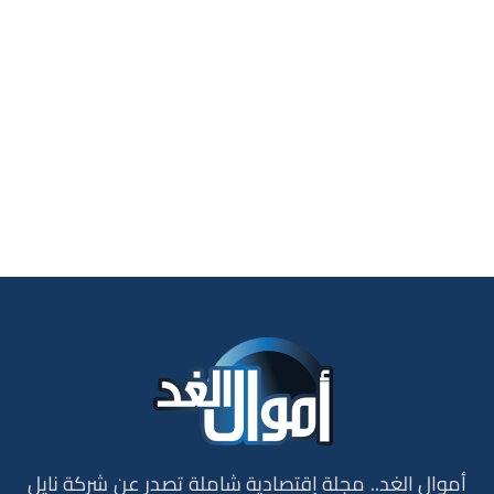
أموال الغد.. مجلة إقتصادية شاملة تصدر عن شركة نايل