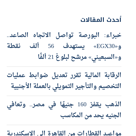
أحدث المقالات
خبراء: البورصة تواصل الاتجاه الصاعد..
و«EGX30» يستهدف 56 ألف نقطة
و«السبعيني» مرشح لبلوغ 21 ألفًا
الرقابة المالية تقرر تعديل ضوابط عمليات
التخصيم والتأجير التمويلي بالعملة الأجنبية
الذهب يقفز 160 جنيهًا في مصر.. وتعافي
الجنيه يحد من المكاسب