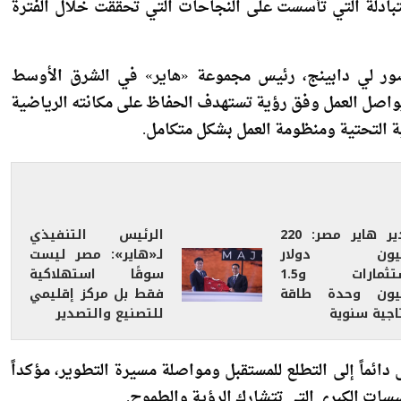
 الشراكة الاستراتيجية بين النادي وشركة «هاير» لمدة أربع
تبادلة التي تأسست على النجاحات التي تحققت خلال الفترة
ضور لي دابينج، رئيس مجموعة «هاير» في الشرق الأوسط
 يواصل العمل وفق رؤية تستهدف الحفاظ على مكانته الرياضية
ية التحتية ومنظومة العمل بشكل متكامل.
مدير هاير مصر: 220
الرئيس التنفيذي
يون دولار
لـ«هاير»: مصر ليست
استثمارات و1.5
سوقًا استهلاكية
يون وحدة طاقة
فقط بل مركز إقليمي
اجية سنوية
للتصنيع والتصدير