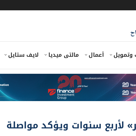
اح
 وتمويل
أعمال
مالتى ميديا
لايف ستايل
» لأربع سنوات ويؤكد مواصلة