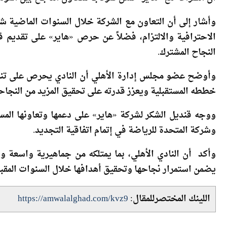
وأضاف أن الأهلي لا يكتفي بما حققه من إنجازات، بل يسعى د
أن الشراكة مع «هاير» تمثل نموذجاً للتعاون الناجح بين الم
وأشار إلى أن التعاون مع الشركة خلال السنوات الماضية شهد
الاحترافية والالتزام، فضلاً عن حرص «هاير» على تقدي
النجاح المشترك.
وأوضح عضو مجلس إدارة الأهلي أن النادي يحرص على تنمي
خططه المستقبلية ويعزز قدرته على تحقيق المزيد من النجاح
ووجه قنديل الشكر لشركة «هاير» على دعمها وتعاونها المست
وشركة المتحدة للرياضة في إتمام اتفاقية التجديد.
وأكد أن النادي الأهلي، بما يمتلكه من جماهيرية واسعة وق
يضمن استمرار نجاحها وتحقيق أهدافها خلال السنوات المقبل
اللينك المختصرللمقال:
https://amwalalghad.com/kvz9