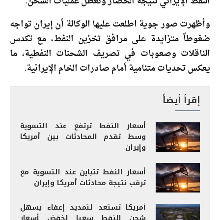
النفط الإيراني نتيجة الحصار وتعطل عمليات الشحن.
وأظهرت صور جوية اطلعت عليها الوكالة أن إيران تواجه
ضغوطاً متزايدة على مرافق تخزين النفط، مع تكدس
الناقلات وصعوبات في تصريف الشحنات النفطية، ما
يعكس تحديات متنامية أمام صادرات الخام الإيرانية.
إقرأ أيضاً
أسعار النفط ترتفع عند التسوية
وسط تقدم المحادثات بين أمريكا
وإيران
أسعار النفط تتباين عند التسوية مع
ترقب نتيجة محادثات أمريكا وإيران
أمريكا تستعد لتمديد إعفاء يسهل
شحن النفط سعيا لخفض أسعار