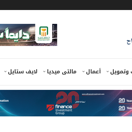
اح
 وتمويل
أعمال
مالتى ميديا
لايف ستايل
دى وفق شرائح ومستويات دخل