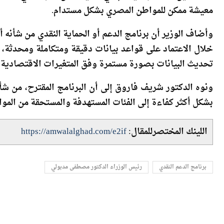
وأضاف الوزير أن برنامج الدعم أو الحماية النقدي من شأنه 
خلال الاعتماد على قواعد بيانات دقيقة ومتكاملة ومحدثة،
تحديث البيانات بصورة مستمرة وفق المتغيرات الاقتصادية وا
ونوه الدكتور شريف فاروق إلى أن البرنامج المقترح، من شأ
بشكل أكثر كفاءة إلى الفئات المستهدفة والمستحقة من الموا
اللينك المختصرللمقال:
https://amwalalghad.com/e2if
برنامج الدعم النقدي
رئيس الوزراء الدكتور مصطفى مدبولي