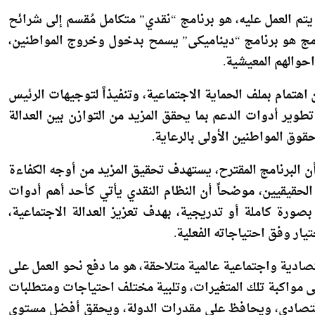
تم العمل عليه، هو برنامج “نقدي” متكامل مُقسم إلى شرائح
رنامج هو برنامج “ديناميكى” يسمح بدخول وخروج المواطنين،
حوالهم المعيشية.
 اهتمام بملف الحماية الاجتماعية، وتنفيذاً لتوجيهات الرئيس
طوير أدوات الدعم بما يحقق المزيد من التوازن بين العدالة
قوق المواطنين الأولى بالرعاية.
أن البرنامج المقترح، يستهدف تحقيق المزيد من أوجه الكفاءة
لحقيقيين، موضحاً أن النظام النقدي يأتي كأحد أهم أدوات
 بصورة كاملة أو تدريجية، بهدف تعزيز العدالة الاجتماعية،
يار وفق احتياجاته الفعلية.
ادية واجتماعية عالمية متلاحقة، هو ما دفع نحو العمل على
لى مواكبة تلك المتغيرات، وتلبية مختلف احتياجات ومتطلبات
لاقتصادي، ويحافظ على مقدرات الدولة، ويحقق أفضل مستوى