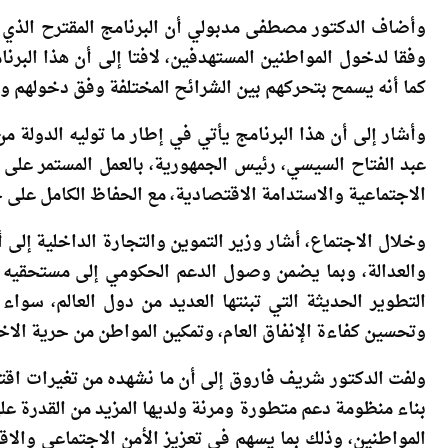
وأضاف الدكتور مصطفى مدبولي أن البرنامج المقترح الذي ي
وفقا لدخول المواطنين المستهدفين، لافتا إلى أن هذا الب
كما أنه يسمح بتحركهم بين الشرائح المختلفة وفق دخولهم وا
وأشار إلى أن هذا البرنامج يأتي في إطار ما توليه الدولة من
عبد الفتاح السيسي، رئيس الجمهورية، بالعمل المستمر على ت
الاجتماعية والاستدامة الاقتصادية، مع الحفاظ الكامل على ح
وخلال الاجتماع، أشار وزير التموين والتجارة الداخلية إلى 
والعدالة، وبما يضمن وصول الدعم الحكومي إلى مستحقيه ا
التطوير الحديثة التي تبنتها العديد من دول العالم، سواء
وتحسين كفاءة الإنفاق العام، وتمكين المواطن من حرية الاخت
ولفت الدكتور شريف فاروق إلى أن ما نشهده من تغيرات اقتص
بناء منظومة دعم متطورة ومرنة ولديها المزيد من القدرة ع
المواطنين، وذلك بما يسهم في تعزيز الأمن الاجتماعي وا
معيشة ممكن للمواطن المصري بشكل مستدام.