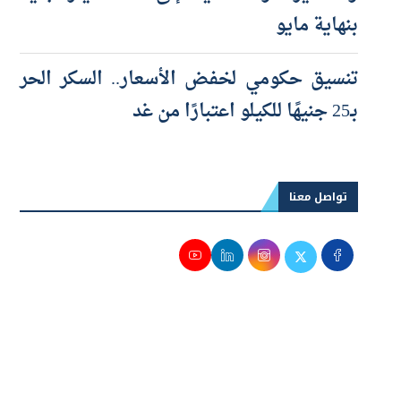
والصغيرة والمتناهية إلى 100 مليار جنيه
بنهاية مايو
تنسيق حكومي لخفض الأسعار.. السكر الحر
بـ25 جنيهًا للكيلو اعتبارًا من غد
تواصل معنا