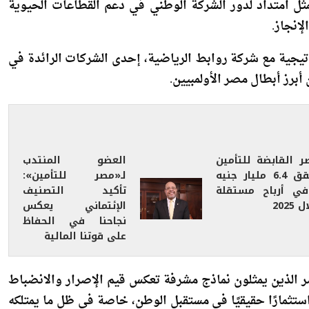
نفيذي لشركة مصر للتأمين، أن إعلان شركته اليوم عن دعم
مثل امتداد لدور الشركة الوطني في دعم القطاعات الحيوية
لإنجاز.
يجية مع شركة روابط الرياضية، إحدى الشركات الرائدة في
برز أبطال مصر الأولمبيين.
ر القابضة للتأمين
العضو المنتدب
تحقق 6.4 مليار جنيه
لـ«مصر للتأمين»:
في أرباح مستقلة
تأكيد التصنيف
 2025
الإئتماني يعكس
نجاحنا في الحفاظ
على قوتنا المالية
 الذين يمثلون نماذج مشرفة تعكس قيم الإصرار والانضباط