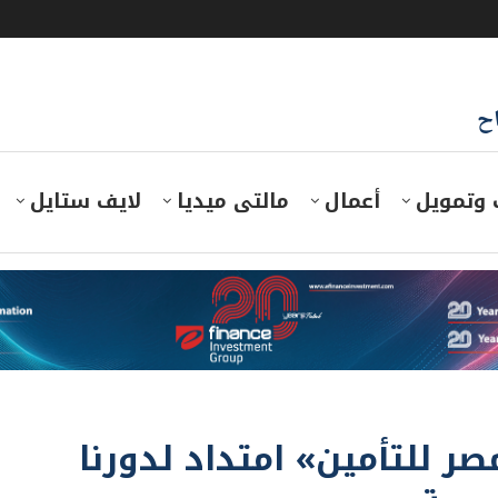
اح
 وتمويل
أعمال
مالتى ميديا
لايف ستايل
 للتأمين» امتداد لدورنا