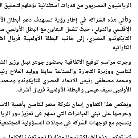
والطموح، مؤكدًا أن الاستثمار في هذه النماذج الملهمة يعد
الرياضيون المصريون من قدرات استثنائية تؤهلهم لتحقيق الم
وتأتي هذه الشراكة في إطار رؤية تستهدف دعم أبطال الألع
الإقليمي والدولي، حيث تشمل التعاون مع البطل الأولمبي 
التايكوندو المصري، إلى جانب البطلة الأولمبية فريال 
الكاراتيه.
وجرت مراسم توقيع الاتفاقية بحضور جوهر نبيل وزير ال
للتأمين ووزيرة التجارة والصناعة سابقا ووليد الملاح ر
ومحمد مصطفى رئيس الاتحاد المصري للتايكوندو ومحمد ال
الأولمبي سيف عيسى والبطلة الأولمبية فريال أشرف.
ويعكس هذا التعاون إيمان شركة مصر للتأمين بأهمية الاستث
وحرصها على تبني المبادرات التي تسهم في تعزيز دور الرياض
ينسجم مع توجهات الشركة في مجالات المسؤولية المجتمعية 