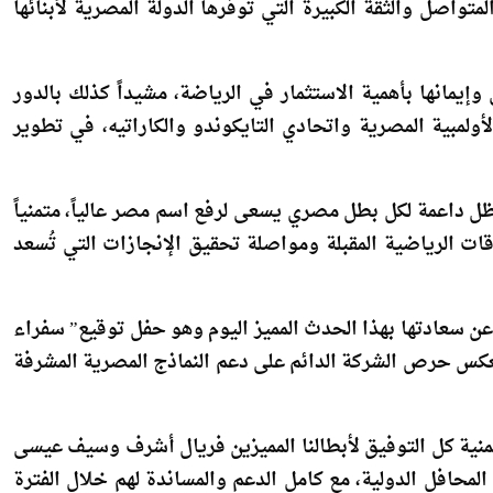
إنجازات تاريخية، وعلى رأسها برونزية سيف عيسى وذهبية
 2020، جاء نتيجة الدعم المتواصل والثقة الكبيرة التي توفرها الدولة المصرية لأبنائها
إيمانها بأهمية الاستثمار في الرياضة، مشيداً كذلك بالدور
أولمبية المصرية واتحادي التايكوندو والكاراتيه، في تطوير
ظل داعمة لكل بطل مصري يسعى لرفع اسم مصر عالياً، متمنياً
 الرياضية المقبلة ومواصلة تحقيق الإنجازات التي تُسعد
 سعادتها بهذا الحدث المميز اليوم وهو حفل توقيع” سفراء
كس حرص الشركة الدائم على دعم النماذج المصرية المشرفة
تمنية كل التوفيق لأبطالنا المميزين فريال أشرف وسيف عيسى