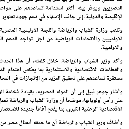
كما تعكس هذه الشراكة توجهًا متزايدًا نحو تعزيز التكامل ب
المصريين ويوفر بيئة أكثر استدامة تساعدهم على موا
الإقليمية والدولية، إلى جانب الإسهام في دعم جهود تطوير 
وتلعب وزارة الشباب والرياضة واللجنة الاوليمبية المصرية 
الاولمبيين والاتحادات الرياضية من اجل تواجد الدعم الك
والاولمبية.
وأكد وزير الشباب والرياضة، خلال كلمته، أن هذا الحدث ي
والقطاعات الاقتصادية والاستثمارية بما يعكس اهتمام الدو
مستقرة تساعدهم على تحقيق المزيد من الإنجازات في المحافل 
وأشار جوهر نبيل إلى أن الدولة المصرية، بقيادة فخامة ا
على رأس أولوياتها، موضحاً أن وزارة الشباب والرياضة تعمل
الاقتصادية الوطنية الكبرى، بما يفتح آفاقاً جديدة للاستثمار 