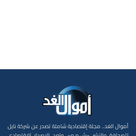
أموال الغد.. مجلة إقتصادية شاملة تصدر عن شركة نايل
للصحافة والنشر «ش.م.م»، وتعد الاصدار الاقتصادي