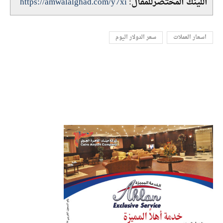
اللينك المختصرللمقال:
https://amwalalghad.com/y7xi
اسعار العملات
سعر الدولار اليوم