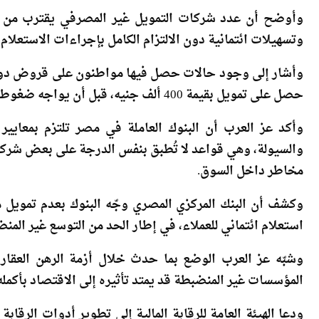
وتسهيلات ائتمانية دون الالتزام الكامل بإجراءات الاستعلام ال
حصل على تمويل بقيمة 400 ألف جنيه، قبل أن يواجه ضغوطاً كبيرة في السداد انتهت ببيع ممتلكاته وسيارته.
وأكد عز العرب أن البنوك العاملة في مصر تلتزم بمعايي
والسيولة، وهي قواعد لا تُطبق بنفس الدرجة على بعض شركات
مخاطر داخل السوق.
وكشف أن البنك المركزي المصري وجّه البنوك بعدم تمويل م
استعلام ائتماني للعملاء، في إطار الحد من التوسع غير الم
المؤسسات غير المنضبطة قد يمتد تأثيره إلى الاقتصاد بأكمله،