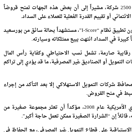
وأوضح أن عدد شركات التمويل غير المصرفي يقترب من 2500 شركة، مشيراً إلى أن بعض هذه الجهات تمنح قروضاً
ائتماني أو تقييم القدرة الفعلية للعملاء على السداد.
وأشار إلى وجود حالات حصل فيها مواطنون على قروض دون تطبيق نظام “I-Score”، مستشهداً بحالة سائق من بورسعيد
ر رقابية صارمة، تشمل نسب الاحتياطي وكفاية رأس المال
 التمويل أو الصناديق غير المصرفية، ما قد يؤدي إلى تراكم
حافظ شركات التمويل الاستهلاكي إلا بعد التأكد من إجراء
نضبط في منح القروض.
وشبّه عز العرب الوضع بما حدث خلال أزمة الرهن العقاري الأمريكية عام 2008، مؤكداً أن تعثر مجموعة صغيرة من
 قائلاً إن “الشرارة الصغيرة ممكن تعمل حاجة أكبر”.