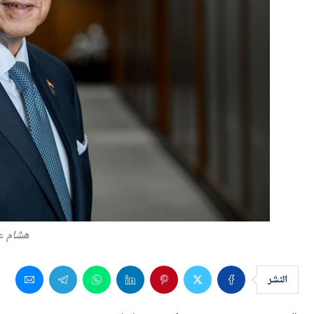
هشام ع
النشر