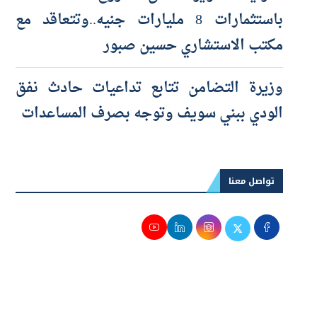
«مزايا للتطوير» تطلق مشروع «Town Ten»
باستثمارات 8 مليارات جنيه..وتتعاقد مع
مكتب الاستشاري حسين صبور
وزيرة التضامن تتابع تداعيات حادث نفق
الودي ببني سويف وتوجه بصرف المساعدات
تواصل معنا