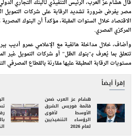
مصر يفرض ضرورة تشديد الرقابة على شركات التمويل ا
الاقتصاد خلال السنوات المقبلة، مؤكداً أن البنوك المصري
المركزي المصري.
تتعلق بما يُعرف بـ”بنوك الظل” أو شركات التمويل غير ال
مستويات الرقابة المطبقة عليها مقارنة بالقطاع المصرفي التق
إقرأ أيضاً
هشام عز العرب ضمن
ال
قائمة فوربس الشرق
تس
الأوسط لأقوى
رق
الرؤساء التنفيذيين
با
لعام 2026
الت