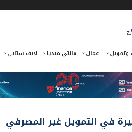
اح
 وتمويل
أعمال
مالتى ميديا
لايف ستايل
يرة في التمويل غير المصرفي