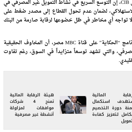
قال هشام عز العرب، الرئيس التنفيذي لـالبنك التجاري الدولي CIB، إن التوسع السريع في نشاط التمويل غير المصرفي في
لاستهلاكي، لضمان عدم تحول القطاع إلى مصدر ضغط على
ة لا تواجه أي مخاطر في ظل خضوعها لرقابة صارمة من البنك
وأضاف، خلال مداخلة هاتفية مع الإعلامي عمرو أديب ببرنامج “الحكاية” على قناة MBC مصر، أن المخاوف الحقيقية
مصرفي، والتي تشهد توسعاً متزايداً في السوق، رغم تفاوت
ليدي.
رقابة المالية
هيئة الرقابة المالية
تهدف استكمال
تمنح 4 شركات
منة دورة التخصيم
موافقات لمزاولة
لكامل لتعزيز كفاءة
أنشطة غير مصرفية
مويل