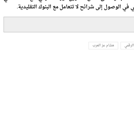
بة الاستباقية على قطاع التمويل غير المصرفي، مع الحفاظ في
 في الوصول إلى شرائح لا تتعامل مع البنوك التقليدية.
الرقمي
هشام عز العرب