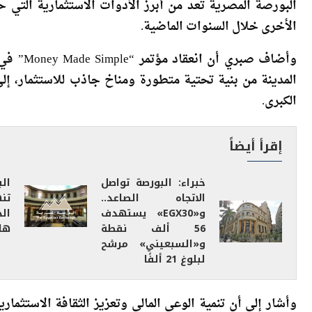
قال محمد صبري، نائب رئيس البورصة المصرية، إن الدرا
البورصة المصرية تعد من أبرز الأدوات الاستثمارية التي ح
الأخرى خلال السنوات الماضية.
وأضاف صب
المدينة من بنية تحتية متطورة ومناخ جاذب للاستثمار، إل
الكبرى.
إقرأ أيضاً
خبراء: البورصة تواصل
ال
الاتجاه الصاعد..
تن
و«EGX30» يستهدف
ال
56 ألف نقطة
هام
و«السبعيني» مرشح
لبلوغ 21 ألفًا