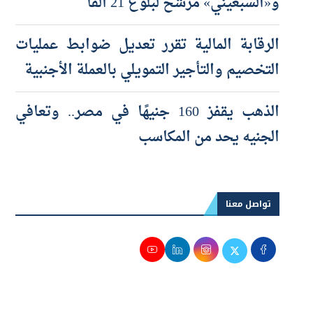
و«EGX30» يستهدف 56 ألف نقطة
و«السبعيني» مرشح لبلوغ 21 ألفًا
الرقابة المالية تقرر تعديل ضوابط عمليات
التخصيم والتأجير التمويلي بالعملة الأجنبية
الذهب يقفز 160 جنيهًا في مصر.. وتعافي
الجنيه يحد من المكاسب
تواصل معنا