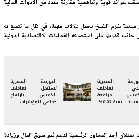
سات التي أجرتها الجهات المنظمة لسوق المال أظهرت أن
ققت عوائد قوية وتنافسية مقارنة بعدد من الأدوات المالية
ري أن انعقاد مؤتمر “Money Made Simple” في مدينة شرم الشيخ يحمل دلالات مهمة، في ظل ما تتمتع به
ى جانب قدرتها على استضافة الفعاليات الاقتصادية الدولية
بورصة المصرية
البورصة المصرية
هي تعاملات
تستهل تعاملات
خميس مرتفعة
الخميس بارتفاع
شيًا بنسبة 0.03%
جماعي للمؤشرات