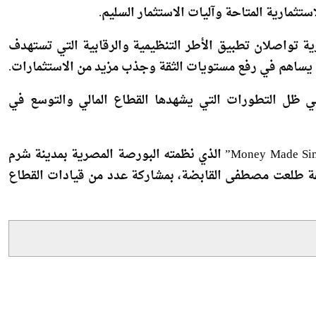
ية يمثلان أحد المحاور الرئيسية لدعم نمو سوق المال وزيادة
تثمارية المتاحة وآليات الاستثمار السليم.
رية تواصلان تطبيق الأطر التنظيمية والرقابية التي تستهدف
ا يساهم في رفع مستويات الثقة وجذب مزيد من الاستثمارات.
في ظل التطورات التي يشهدها القطاع المالي والتوسع في
جاء ذلك خلال مشاركته في النسخة الثانية من مؤتمر “Money Made Simple” الذي نظمته البورصة المصرية بمدينة شرم
وعة طلعت مصطفى القابضة، بمشاركة عدد من قيادات القطاع