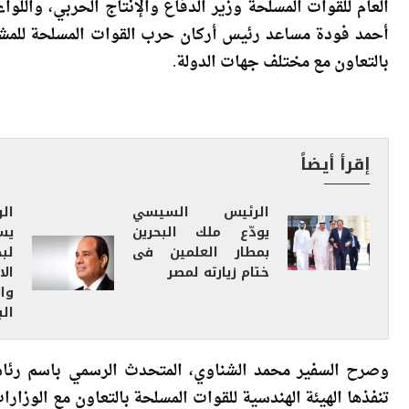
اجتمع الرئيس عبد الفتاح السيسي، اليوم، بمقر القيادة الاست
العام للقوات المسلحة وزير الدفاع والإنتاج الحربي، واللوا
أحمد فودة مساعد رئيس أركان حرب القوات المسلحة للمشر
بالتعاون مع مختلف جهات الدولة.
إقرأ أيضاً
الرئيس السيسي
ال
يودّع ملك البحرين
يس
بمطار العلمين فى
لب
ختام زيارته لمصر
ال
وا
الب
وصرح السفير محمد الشناوي، المتحدث الرسمي باسم رئاسة