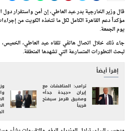
قال وزير الخارجية بدر عبد العاطي، إن أمن واستقرار دول ال
مؤكداً دعم القاهرة الكامل لكل ما تتخذه الكويت من إجراءا
يوم الجمعة.
جاء ذلك خلال اتصال هاتفي تلقاه عبد العاطي، الخميس، 
لبحث التطورات المتسارعة التي تشهدها المنطقة.
إقرأ أيضاً
ترامب: المناقشات مع
وز
إيران «جيدة جداً»
وا
ومضيق هرمز سيفتح
ال
قريباً
ال
الب
وبحسب البيان، تبادل الوزيران الرؤى والتقييمات بشأن مس