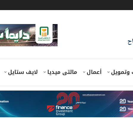
اح
 وتمويل
أعمال
مالتى ميديا
لايف ستايل
 أمن واستقرار دول الخليج جزء