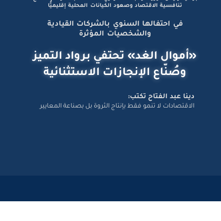
برعاية رئيس الوزراء والبنك المركزي.. قمة المجلة ترسم ملامح
تنافسية الاقتصاد وصعود الكيانات المحلية إقليميًّا
في احتفالها السنوي بالشركات القيادية
والشخصيات المؤثرة
«أموال الغد» تحتفي برواد التميز
وصُنّاع الإنجازات الاستثنائية
دينا عبد الفتاح تكتب:
الاقتصادات لا تنمو فقط بإنتاج الثروة بل بصناعة المعايير