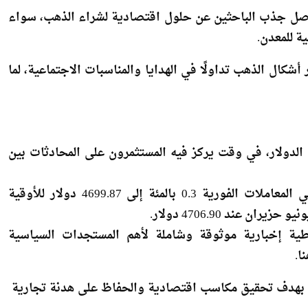
قتناء مشغولات حديثة بأسعار أقل.
هب عيار 14 إلى نحو 4650 جنيهًا، ليواصل جذب الباحثين عن حلول اقتصادية لشراء الذهب، سواء
ة للمعدن.
55 جنيهًا، ويظل من أكثر أشكال الذهب تداولًا في الهدايا والمناسبات الاجتماعية، لما
الدولار، في وقت يركز فيه المستثمرون على المحادثات ​بين
بحلول الساعة 0045 بتوقيت جرينتش، زاد سعر الذهب في المعاملات الفورية 0.3 بالمئة إلى 4699.87 دولار للأوقية
 عند 4706.90 دولار.
تغطية إخبارية موثوقة وشاملة لأهم المستجدات السياسية
ا.