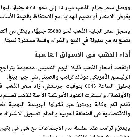
وتصميماته العصرية، التي تجعله خيارًا عمليًا للراغبين في ا
ووصل سعر جرام الذ
بغرض الادخار أو تقديم الهدايا، مع الاحتفاظ بالقيمة الأساسي
وسجل سعر الجنيه الذهب نحو 880
يتمتع به من سهولة في البيع والشراء وقيمة مستقرة نسبيًا.
أداء الذهب في الأسواق العالمية
ارتفعت أسعار الذهب قليلا اليوم الخميس، مدعومة بتراجع 
الرئيسين الأمريكي دونالد ترامب والصيني شي جين ‌بينغ.
(الأونصة). واستقرت العقود الأمريكية الآجلة ​للذهب تسليم يونيو حزيران
تقدم لكم وكالة رويترز عبر نشرتها البريدية اليومية 
والاقتصادية في المنطقة العربية والعالم. تسجيل الاشتراك هن