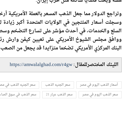
ويعتزم ترامب ​عقد سلسلة من الاجتماعات مع شي في بكين 
هشة وبحث قضايا شائكة مثل حرب إيران.
وتراجع الدولار مما جعل ​الذهب المسعر بالعملة الأمريكية أر
وسجلت أسعار المنتجين في الولايات المتحدة أكبر زيادة ل
السلع والخدمات، في ​أحدث مؤشر على تسارع التضخم وسط
ووافق مجلس الشيوخ الأمريكي ‌على ⁠تعيين كيفن وارش رئ
البنك المركزي الأمريكي تضخما متزايدا قد يجعل من الصعب
اللينك المختصرللمقال:
https://amwalalghad.com/r4gw
أسعار الذهب اليوم في مصر
سعر الجنيه الذهب
سعر الجنيه الذهب في مص
سعر الذهب اليوم في مصر
سعر الذهب عيار 21
سعر الذهب في سوق الصاغ