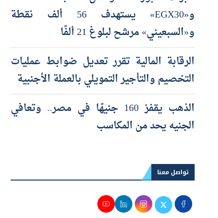
و«EGX30» يستهدف 56 ألف نقطة
و«السبعيني» مرشح لبلوغ 21 ألفًا
الرقابة المالية تقرر تعديل ضوابط عمليات
التخصيم والتأجير التمويلي بالعملة الأجنبية
الذهب يقفز 160 جنيهًا في مصر.. وتعافي
الجنيه يحد من المكاسب
تواصل معنا