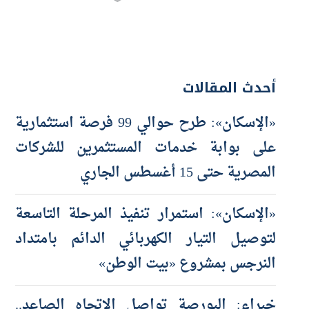
أحدث المقالات
«الإسكان»: طرح حوالي 99 فرصة استثمارية
على بوابة خدمات المستثمرين للشركات
المصرية حتى 15 أغسطس الجاري
«الإسكان»: استمرار تنفيذ المرحلة التاسعة
لتوصيل التيار الكهربائي الدائم بامتداد
النرجس بمشروع «بيت الوطن»
خبراء: البورصة تواصل الاتجاه الصاعد..