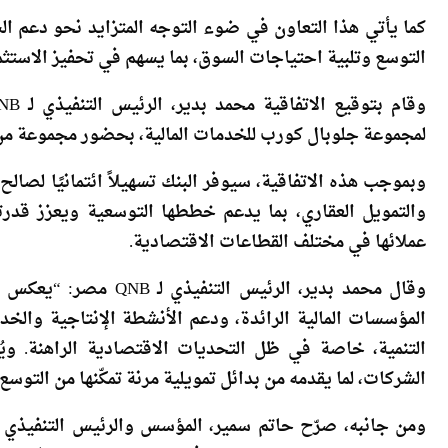
كما يأتي هذا التعاون في ضوء التوجه المتزايد نحو دعم ال
التوسع وتلبية احتياجات السوق، بما يسهم في تحفيز الاستثم
لمجموعة جلوبال كورب للخدمات المالية، بحضور مجموعة من 
وبموجب هذه الاتفاقية، سيوفر البنك تسهيلاً ائتمانيًا لصالح
والتمويل العقاري، بما يدعم خططها التوسعية ويعزز قدرت
عملائها في مختلف القطاعات الاقتصادية.
وقال محمد بدير، الرئيس
المؤسسات المالية الرائدة، ودعم الأنشطة الإنتاجية والخ
التنمية، خاصة في ظل التحديات الاقتصادية الراهنة. ويُع
الشركات، لما يقدمه من بدائل تمويلية مرنة تمكّنها من التوسع
ومن جانبه، صرّح حاتم سمير، المؤسس والرئيس التنفيذي ل
تمثل خطوة إستراتيجية مهمة في مسيرة المجموعة نحو تعزي