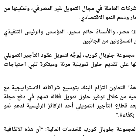
شركات العاملة في مجال التمويل غير المصرفي، وتمكينها من
ار ودعم النمو الاقتصادي.
وقام بتوقيع الاتفاقية محمد بدير، الرئيس التنفيذي لـ QNB مصر، والأستاذ حاتم سمير، المؤسس والرئيس التنفيذي
المسؤولين من الجانبين.
 مجموعة جلوبال كورب، يُوجَّه لتمويل عقود التأجير التمويلي
ها على تقديم حلول تمويلية مرنة ومبتكرة تلبي احتياجات
 التنفيذي لـ QNB مصر: “يعكس هذا التعاون التزام البنك بتوسيع شراكاته الاستراتيجية مع
دمية من خلال توفير حلول تمويل فعّالة تسهم في دفع عجلة
د قطاع التأجير التمويلي أحد الركائز الرئيسية لدعم نمو
 بكفاءة.”
مجموعة جلوبال كورب للخدمات المالية: “أن هذه الاتفاقية
ز قدراتها التوسعية في مجالي التأجير التمويلي والتمويل