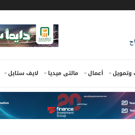
اح
 وتمويل
أعمال
مالتى ميديا
لايف ستايل
بنك QNB مصر يمنح جلوبال كورب تسهيلات ائتمانية بقيمة 3