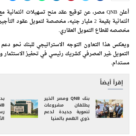
أعلن QNB مصر، عن توقيع عقد منح تسهيلات ائتمان
مخصصه لقطاع التمويل العقاري.
ويعكس هذا التعاون التوجه الاستراتيجي للبنك نحو دعم ا
التمويل غير المصرفي كشريك رئيسي في تحفيز الاستثمار و
مستدام.
إقرأ أيضاً
بنك QNB ومصر الخير
بد
يطلقان مشروعات
تنموية جديدة لدعم
رس
ذوي الهمم بالمنيا
الأ