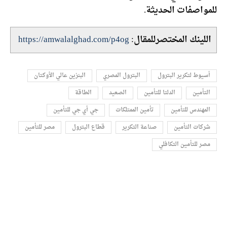
للمواصفات الحديثة.
اللينك المختصرللمقال:
https://amwalalghad.com/p4og
أسيوط لتكرير البترول
البترول المصري
البنزين عالي الأوكتان
التأمين
الدلتا للتأمين
الصعيد
الطاقة
المهندس للتأمين
تأمين الممتلكات
جي أي جي للتأمين
شركات التأمين
صناعة التكرير
قطاع البترول
مصر للتأمين
مصر للتأمين التكافلي