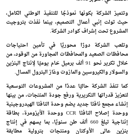
وتتميز الشركة بكونها نموذجًا للتنفيذ الوطني الكامل،
حيث تولت إنبي أعمال التصميم، بينما نفذت بتروجيت
المشروع تحت إشراف كوادر الشركة.
وتلعب الشركة دورًا محوريًا في تأمين احتياجات
محافظات الصعيد والمحافظات المجاورة من الوقود، من
خلال تكرير نحو 91 ألف برميل خام يوميًا لإنتاج البنزين
والسولار والكيروسين والمازوت وغاز البترول المسال.
كما تنفذ الشركة حاليًا عددًا من المشروعات التوسعية
لتعزيز قدراتها التكريرية ورفع جودة المنتجات، من بينها
إنشاء مجمع نافثا جديد يضم وحدة النافثا الهيدروجينية
ووحدة إصلاح النافثا CCR ووحدة الأيزومرة، بطاقة
إنتاجية تبلغ 660 ألف طن سنويًا، بما يسهم في إنتاج
بنزين عالي الأوكتان ومنتجات بترولية مطابقة