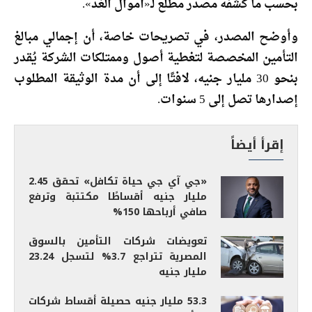
بحسب ما كشفه مصدر مطلع لـ«أموال الغد».
وأوضح المصدر، في تصريحات خاصة، أن إجمالي مبالغ
التأمين المخصصة لتغطية أصول وممتلكات الشركة يُقدر
بنحو 30 مليار جنيه، لافتًا إلى أن مدة الوثيقة المطلوب
إصدارها تصل إلى 5 سنوات.
إقرأ أيضاً
«جي آي جي حياة تكافل» تحقق 2.45
مليار جنيه أقساطًا مكتتبة وترفع
صافي أرباحها 150%
تعويضات شركات التأمين بالسوق
المصرية تتراجع 3.7% لتسجل 23.24
مليار جنيه
53.3 مليار جنيه حصيلة أقساط شركات