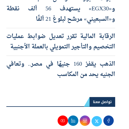
و«EGX30» يستهدف 56 ألف نقطة
و«السبعيني» مرشح لبلوغ 21 ألفًا
الرقابة المالية تقرر تعديل ضوابط عمليات
التخصيم والتأجير التمويلي بالعملة الأجنبية
الذهب يقفز 160 جنيهًا في مصر.. وتعافي
الجنيه يحد من المكاسب
تواصل معنا