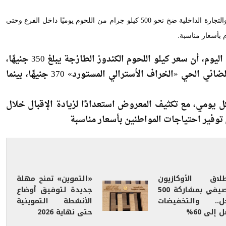
كشف مصطفى علي مدير «كاري أون» كلية البنات، التابع لوزارة التموين والتجارة الداخلية ضخ نحو 500 كيلو جرام من اللحوم يوميًا داخل الفرع وحتى
 بأسعار مناسبة.
وأوضح في تصريحات خاصة لأموال الغد على هامش جولة اليوم، أن سعر كيلو اللحوم الكندوز الطازجة يبلغ 350 جنيهًا،
فيما سجل كيلو الضاني البلدي 425 جنيهًا، وبلغ سعر كيلو الضاني الحي «الخراف الأسترالي المستورد» 370 جنيهًا، بينما
ل يومي، مع تكثيف المعروض استعدادًا لزيادة الإقبال خلال
 توفير احتياجات المواطنين بأسعار مناسبة
طلاق الأوكازيون
«التموين» تمنح مهلة
الصيفي بمشاركة 500
جديدة لتوفيق أوضاع
ل.. والتخفيضات
الأنشطة التموينية
 إلى 60%
حتى نهاية 2026