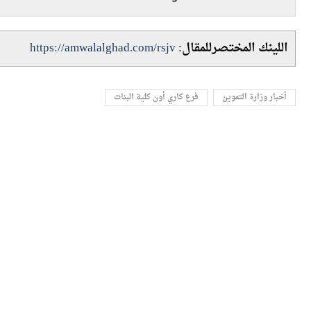
اللينك المختصرللمقال:
https://amwalalghad.com/rsjv
أخبار وزارة التموين
فرع كاري أون كلية البنات