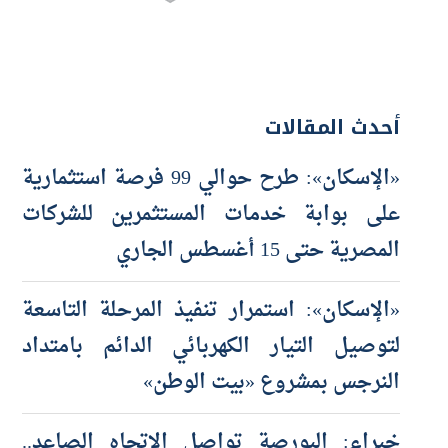
أحدث المقالات
«الإسكان»: طرح حوالي 99 فرصة استثمارية
على بوابة خدمات المستثمرين للشركات
المصرية حتى 15 أغسطس الجاري
«الإسكان»: استمرار تنفيذ المرحلة التاسعة
لتوصيل التيار الكهربائي الدائم بامتداد
النرجس بمشروع «بيت الوطن»
خبراء: البورصة تواصل الاتجاه الصاعد..