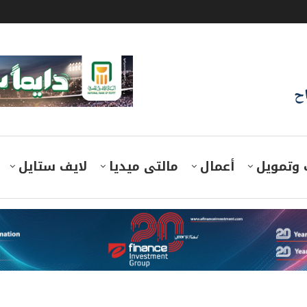
اح
 وتمويل
أعمال
مالتى ميديا
لايف ستايل
 500 كيلو لحوم يوميًا بـ«كاري أون كلية