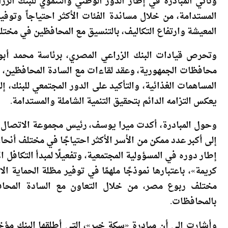
وتأتي المبادرة في إطار الدور الوطني والتنموي للبنك ال
المستدامة، من خلال مساندة الفئات الأكثر احتياجاً وتوف
المعيشة وارتفاع التكاليف، بالتنسيق مع المحافظين في مخت
وتحرص قيادات البنك الزراعي المصري، برئاسة محمد أبو 
محافظات الجمهورية، وعقد لقاءات مع السادة المحافظين، ض
المساهمات الغذائية، والتأكيد على الدور المجتمعي للبنك، 
يعكس التزامه الدائم بتحقيق التنمية الشاملة والمستدامة.
وحول المبادرة، أكدت ميرا يوسف، رئيس مجموعة الاتصال 
إلى أكبر عدد ممكن من الأسر الأكثر احتياجًا في مختلف أنح
إطار دوره في المسؤولية المجتمعية، وتفعيلًا لمبدأ التكافل 
كريمة»، باعتبارها نموذجًا ملهمًا في توفير مظلة الحماية ال
مختلف ربوع مصر، من خلال التعاون مع السادة المحافظ
بالمحافظات.