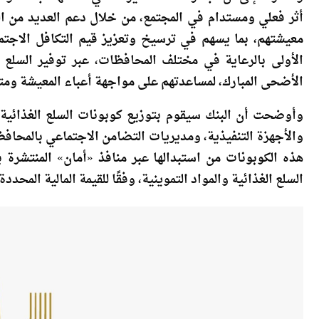
وأشارت إلى أن مبادرة «سكة خير»، التي أطلقها البنك مؤخ
أثر فعلي ومستدام في المجتمع، من خلال دعم العديد من 
معيشتهم، بما يسهم في ترسيخ وتعزيز قيم التكافل الاجتم
الأولى بالرعاية في مختلف المحافظات، عبر توفير السلع ال
الأضحى المبارك، لمساعدتهم على مواجهة أعباء المعيشة ومتط
وأوضحت أن البنك سيقوم بتوزيع كوبونات السلع الغذائية عل
والأجهزة التنفيذية، ومديريات التضامن الاجتماعي بالمحا
هذه الكوبونات من استبدالها عبر منافذ «أمان» المنتشر
السلع الغذائية والمواد التموينية، وفقًا للقيمة المالية المحدد