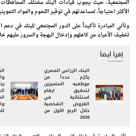
يواصل البنك الزراعي المصري تنفيذ مبادرته الإنسانية «
المجتمعية، حيث يجوب قيادات البنك مختلف المحافظات ل
الأكثر احتياجاً، لمساعدتهم في توفير اللحوم والمواد التموين
وتأتي المبادرة تأكيداً على الدور المجتمعي للبنك في دعم ا
تخفيف الأعباء عن كاهلهم وإدخال البهجة والسرور عليهم خلا
إقرأ أيضاً
البنك الزراعي المصري
ال
يكرّم عدداً من
وا
موظفيه المتميزين
يخ
لتحقيق ارقام
ال
استثنائية في
ال
القروض الشخصية
وا
خلال الربع الأول من
لل
2026