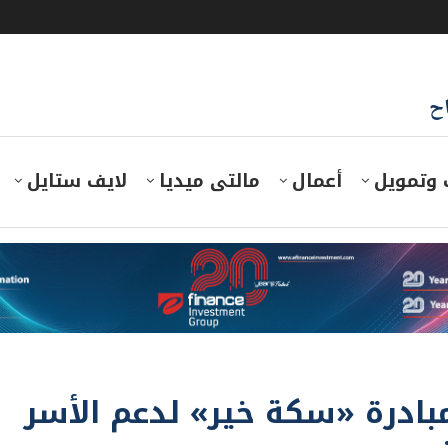
اح
 وتمويل
أعمال
مالتى ميديا
لايف ستايل
بادرة «سكة خير» لدعم الأسر