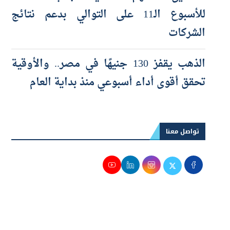
صناديق الأسهم العالمية تجذب تدفقات
للأسبوع الـ11 على التوالي بدعم نتائج
الشركات
الذهب يقفز 130 جنيهًا في مصر.. والأوقية
تحقق أقوى أداء أسبوعي منذ بداية العام
تواصل معنا