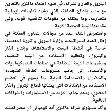
البترول والغاز والشركة، في ضوء اهتمام ماكنزي بالتعاون
مع مصر بقطاع الطاقة، الذي يشهد تطورات إيجابية
متسارعة، وما يمتلكه من مقومات تنافسية قوية، وفي
مقدمتها البنية التحتية القوية .
واستعرض اللقاء عدد من مجالات التعاون الممكنة في
إطار تنفيذ استراتيجية وزارة البترول والثروة المعدنية،
خاصة في أنشطة البحث والاستكشاف وإنتاج الغاز
والبترول، وتعظيم الاستفادة من البنية التحتية،
ومشروعات القيمة المضافة في صناعات البتروكيماويات
والأسمدة، إلى جانب مشروعات الطاقة المتجددة
والخضراء والاستدامة البيئية، بما يسهم في تعظيم
الاستفادة من الإمكانات التي يمتلكها قطاع البترول والغاز
المصري، ودعم جذب المزيد من الاستثمارات والشراكات
العالمية.
وأكد مسؤولو شركة ماكنزي آند كومباني أن مصر تمتلك