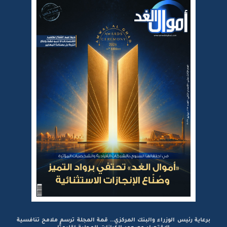
برعاية رئيس الوزراء والبنك المركزي.. قمة المجلة ترسم ملامح تنافسية