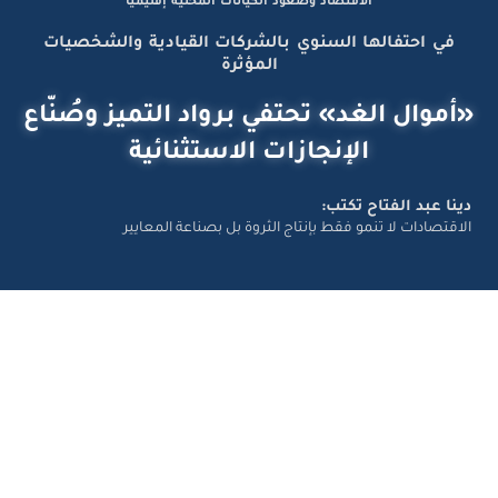
الاقتصاد وصعود الكيانات المحلية إقليميًّا
في احتفالها السنوي بالشركات القيادية والشخصيات
المؤثرة
«أموال الغد» تحتفي برواد التميز وصُنّاع
الإنجازات الاستثنائية
دينا عبد الفتاح تكتب:
الاقتصادات لا تنمو فقط بإنتاج الثروة بل بصناعة المعايير
تواصل معانا
Amwal Al Ghad – ©2026 All Right Reserved. Designed and