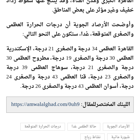
القاهرة الكبرى ومدن القناة، وقد ينتج عنها سقوط رذاذ
خفيف وغير مؤثر على بعض المناطق.
وأوضحت الأرصاد الجوية أن درجات الحرارة العظمى
والصغرى المتوقعة، غدا، ستكون على النحو التالي:
القاهرة العظمى 34 درجة والصغرى 21 درجة، الإسكندرية
العظمى 30 درجة والصغرى 19 درجة، مطروح العظمى 30
درجة والصغرى 21 درجة، سوهاج العظمى 39 درجة
والصغرى 23 درجة، قنا العظمى 43 درجة والصغرى 24
درجة، أسوان العظمى 43 درجة والصغرى 26 درجة.
اللينك المختصرللمقال:
https://amwalalghad.com/0uh9
الأرصاد الجوية
حالة الطقس غدا
درجات الحرارة المتوقعة
شبورة مائية
نشاط رياح