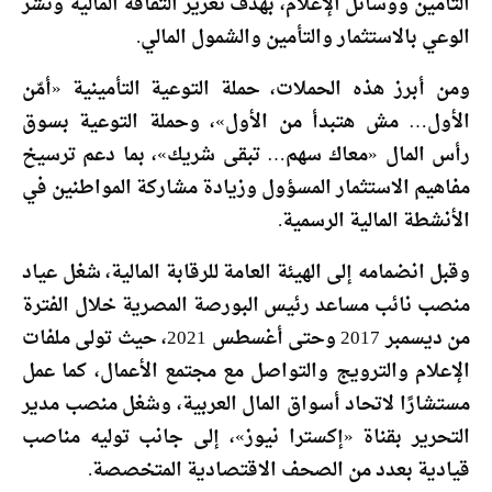
التأمين ووسائل الإعلام، بهدف تعزيز الثقافة المالية ونشر
الوعي بالاستثمار والتأمين والشمول المالي.
ومن أبرز هذه الحملات، حملة التوعية التأمينية «أمّن
الأول… مش هتبدأ من الأول»، وحملة التوعية بسوق
رأس المال «معاك سهم… تبقى شريك»، بما دعم ترسيخ
مفاهيم الاستثمار المسؤول وزيادة مشاركة المواطنين في
الأنشطة المالية الرسمية.
وقبل انضمامه إلى الهيئة العامة للرقابة المالية، شغل عياد
منصب نائب مساعد رئيس البورصة المصرية خلال الفترة
من ديسمبر 2017 وحتى أغسطس 2021، حيث تولى ملفات
الإعلام والترويج والتواصل مع مجتمع الأعمال، كما عمل
مستشارًا لاتحاد أسواق المال العربية، وشغل منصب مدير
التحرير بقناة «إكسترا نيوز»، إلى جانب توليه مناصب
قيادية بعدد من الصحف الاقتصادية المتخصصة.