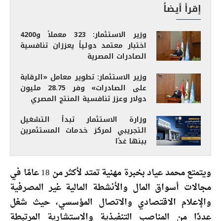
إقرأ أيضاً
وزير الاستثمار: 323 معملاً و4200
اختبار معتمد دولياً يعززان تنافسية
الصادرات المصرية
وزير الاستثمار: تطوير معامل «الرقابة
على الصادرات» وفر 28.75 مليون
دولار وعزز تنافسية المنتج المصري
وزارة الاستثمار تبدأ التشغيل
التجريبي لمركز خدمات المستثمرين
ببنها غدًا
ويتمتع محمد عياد بخبرة مهنية تمتد لأكثر من 18 عامًا في
مجالات أسواق المال والأنشطة المالية غير المصرفية
والإعلام الاقتصادي والاتصال المؤسسي، حيث شغل
عددًا من المناصب التنفيذية والاستشارية المرتبطة