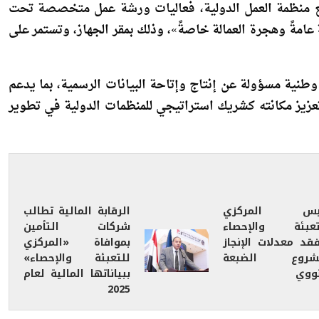
ن مع منظمة العمل الدولية، فعاليات ورشة عمل متخصصة تحت
عامةً وهجرة العمالة خاصةً»، وذلك بمقر الجهاز، وتستمر على
طنية مسؤولة عن إنتاج وإتاحة البيانات الرسمية، بما يدعم
تعزيز مكانته كشريك استراتيجي للمنظمات الدولية في تطوير
يس المركزي
الرقابة المالية تطالب
تعبئة والإحصاء
شركات التأمين
فقد معدلات الإنجاز
بموافاة «المركزي
شروع الضبعة
للتعبئة والإحصاء»
نووي
ببياناتها المالية لعام
2025