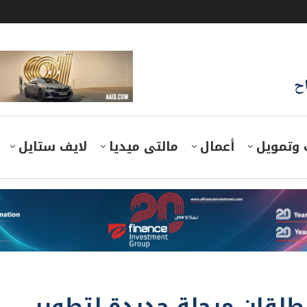
اح
 وتمويل
أعمال
مالتى ميديا
لايف ستايل
يطلقان مرحلة جديدة لتطوير